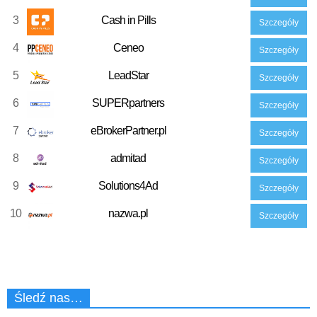
3
Cash in Pills
Szczegóły
4
Ceneo
Szczegóły
5
LeadStar
Szczegóły
6
SUPERpartners
Szczegóły
7
eBrokerPartner.pl
Szczegóły
8
admitad
Szczegóły
9
Solutions4Ad
Szczegóły
10
nazwa.pl
Szczegóły
Śledź nas…