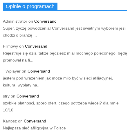
Opinie o programach
Administrator
on
Conversand
Super, życzę powodzenia! Conversand jest świetnym wyborem jeśli
chodzi o branżę ...
Filmowy
on
Conversand
Rejestruje się dziś, także będziesz miał mocnego poleconego, będę
promował na fi...
TWplayer
on
Conversand
jestem pod wrazeniem jak moze miło być w sieci afiliacyjnej,
kultura, wypłaty na...
stry
on
Conversand
szybkie platnosci, sporo ofert, czego potrzeba wiecej? dla mnie
10/10
Kartosz
on
Conversand
Najlepsza sieć afiliqcyjna w Polsce