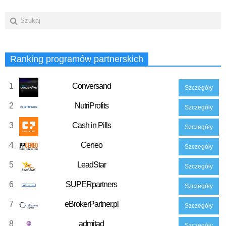
Ranking programów partnerskich
1
Conversand
Szczegóły
2
NutriProfits
Szczegóły
3
Cash in Pills
Szczegóły
4
Ceneo
Szczegóły
5
LeadStar
Szczegóły
6
SUPERpartners
Szczegóły
7
eBrokerPartner.pl
Szczegóły
8
admitad
Szczegóły