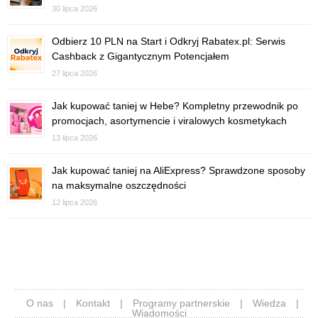
30 lipca 2026
Odbierz 10 PLN na Start i Odkryj Rabatex.pl: Serwis
Cashback z Gigantycznym Potencjałem
27 lipca 2026
Jak kupować taniej w Hebe? Kompletny przewodnik po
promocjach, asortymencie i viralowych kosmetykach
13 lipca 2026
Jak kupować taniej na AliExpress? Sprawdzone sposoby
na maksymalne oszczędności
12 lipca 2026
O nas
|
Kontakt
|
Programy partnerskie
|
Wiedza
|
Wiadomości