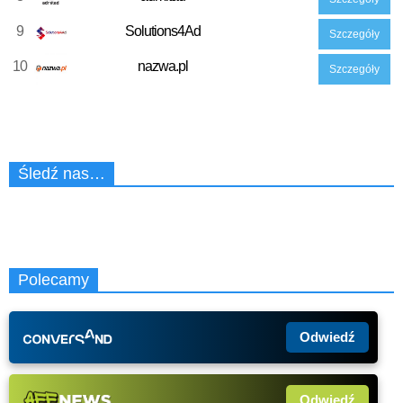
9
Solutions4Ad
Szczegóły
10
nazwa.pl
Szczegóły
Śledź nas…
Polecamy
Odwiedź
Odwiedź