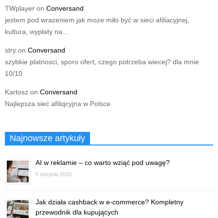
TWplayer
on
Conversand
jestem pod wrazeniem jak moze miło być w sieci afiliacyjnej,
kultura, wypłaty na...
stry
on
Conversand
szybkie platnosci, sporo ofert, czego potrzeba wiecej? dla mnie
10/10
Kartosz
on
Conversand
Najlepsza sieć afiliqcyjna w Polsce
Najnowsze artykuły
AI w reklamie – co warto wziąć pod uwagę?
5 sierpnia 2026
Jak działa cashback w e-commerce? Kompletny
przewodnik dla kupujących