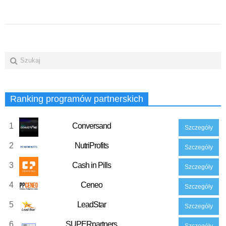
Ranking programów partnerskich
1
Conversand
Szczegóły
2
NutriProfits
Szczegóły
3
Cash in Pills
Szczegóły
4
Ceneo
Szczegóły
5
LeadStar
Szczegóły
6
SUPERpartners
Szczegóły