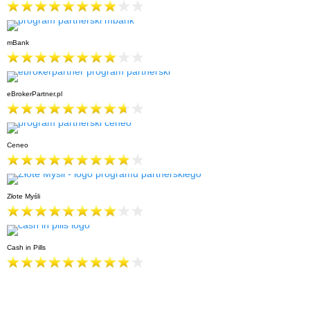
mBank
eBrokerPartner.pl
Ceneo
Złote Myśli
Cash in Pills