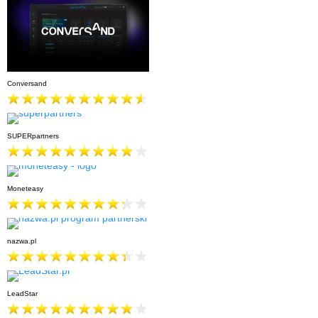
Conversand
SUPERpartners
Moneteasy
nazwa.pl
LeadStar