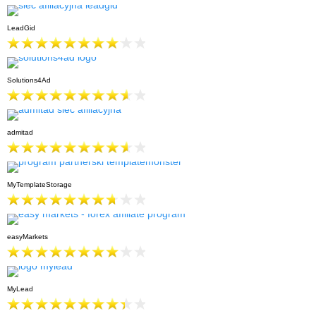
LeadGid
Solutions4Ad
admitad
MyTemplateStorage
easyMarkets
MyLead