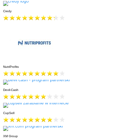
Credy
NutriProfits
Devil-Cash
CupSell
XM Group