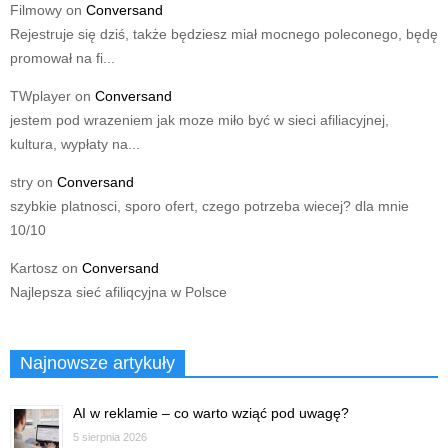
Filmowy
on
Conversand
Rejestruje się dziś, także będziesz miał mocnego poleconego, będę
promował na fi...
TWplayer
on
Conversand
jestem pod wrazeniem jak moze miło być w sieci afiliacyjnej,
kultura, wypłaty na...
stry
on
Conversand
szybkie platnosci, sporo ofert, czego potrzeba wiecej? dla mnie
10/10
Kartosz
on
Conversand
Najlepsza sieć afiliqcyjna w Polsce
Najnowsze artykuły
AI w reklamie – co warto wziąć pod uwagę?
5 sierpnia 2026