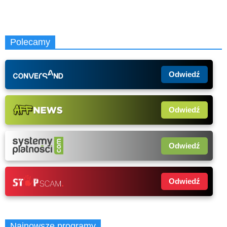
Polecamy
Odwiedź
Odwiedź
Odwiedź
Odwiedź
Najnowsze programy