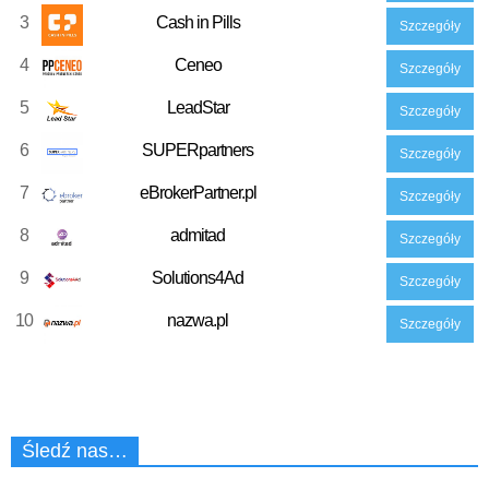
3
Cash in Pills
Szczegóły
4
Ceneo
Szczegóły
5
LeadStar
Szczegóły
6
SUPERpartners
Szczegóły
7
eBrokerPartner.pl
Szczegóły
8
admitad
Szczegóły
9
Solutions4Ad
Szczegóły
10
nazwa.pl
Szczegóły
Śledź nas…