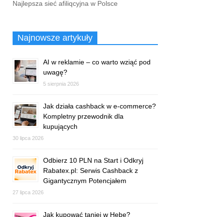
Najlepsza sieć afiliqcyjna w Polsce
Najnowsze artykuły
AI w reklamie – co warto wziąć pod
uwagę?
5 sierpnia 2026
Jak działa cashback w e-commerce?
Kompletny przewodnik dla
kupujących
30 lipca 2026
Odbierz 10 PLN na Start i Odkryj
Rabatex.pl: Serwis Cashback z
Gigantycznym Potencjałem
27 lipca 2026
Jak kupować taniej w Hebe?