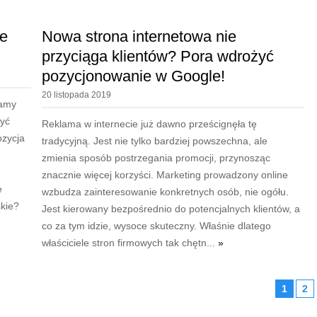
ie
Nowa strona internetowa nie
przyciąga klientów? Pora wdrożyć
pozycjonowanie w Google!
20 listopada 2019
ramy
zyć
Reklama w internecie już dawno prześcignęła tę
ozycja
tradycyjną. Jest nie tylko bardziej powszechna, ale
e
zmienia sposób postrzegania promocji, przynosząc
znacznie więcej korzyści. Marketing prowadzony online
e
wzbudza zainteresowanie konkretnych osób, nie ogółu.
skie?
Jest kierowany bezpośrednio do potencjalnych klientów, a
co za tym idzie, wysoce skuteczny. Właśnie dlatego
właściciele stron firmowych tak chętn...
»
1
2