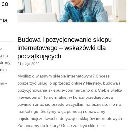
 co
nia
Budowa i pozycjonowanie sklepu
internetowego – wskazówki dla
o
początkujących
ię na
trony,
21 maja 2022
tnim
Myślisz o własnym sklepie internetowym? Chcesz
poszerzyć usługi o sprzedaż online? Niestety, budowa i
tóre
pozycjonowanie sklepu e-commerce to dla Ciebie wielka
niewiadoma? To normalne, w końcu przedsiębiorca
powinien znać się przede wszystkim na biznesie, nie na
marketingu. Służymy więc pomocą i omawiamy
najistotniejsze kwestie dotyczące sklepów internetowych.
Zachęcamy do lektury! Gdzie założyć sklep...
»