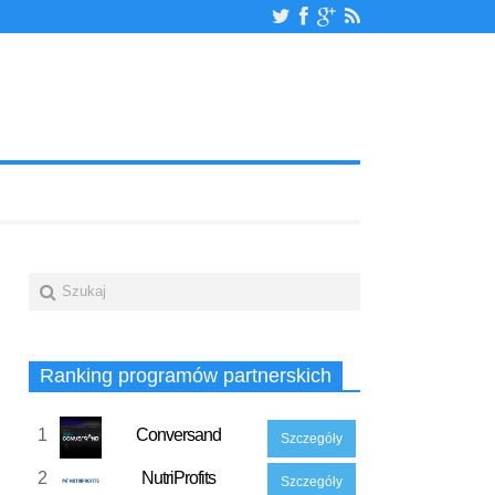
Ranking programów partnerskich
1
Conversand
Szczegóły
2
NutriProfits
Szczegóły