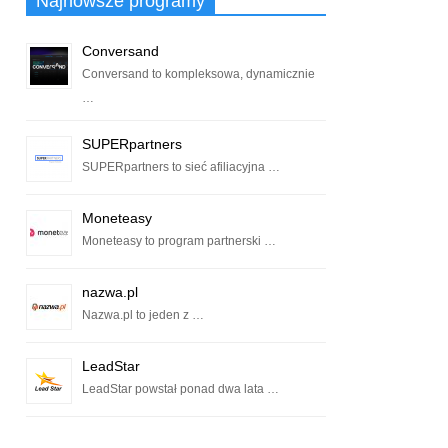
Najnowsze programy
Conversand
Conversand to kompleksowa, dynamicznie
…
SUPERpartners
SUPERpartners to sieć afiliacyjna …
Moneteasy
Moneteasy to program partnerski …
nazwa.pl
Nazwa.pl to jeden z …
LeadStar
LeadStar powstał ponad dwa lata …