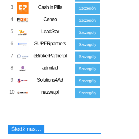
3
Cash in Pills
Szczegóły
4
Ceneo
Szczegóły
5
LeadStar
Szczegóły
6
SUPERpartners
Szczegóły
7
eBrokerPartner.pl
Szczegóły
8
admitad
Szczegóły
9
Solutions4Ad
Szczegóły
10
nazwa.pl
Szczegóły
Śledź nas…