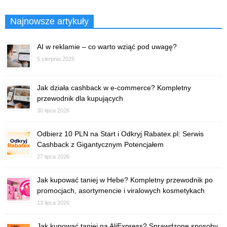
Najnowsze artykuły
AI w reklamie – co warto wziąć pod uwagę?
5 sierpnia 2026
Jak działa cashback w e-commerce? Kompletny
przewodnik dla kupujących
30 lipca 2026
Odbierz 10 PLN na Start i Odkryj Rabatex.pl: Serwis
Cashback z Gigantycznym Potencjałem
27 lipca 2026
Jak kupować taniej w Hebe? Kompletny przewodnik po
promocjach, asortymencie i viralowych kosmetykach
13 lipca 2026
Jak kupować taniej na AliExpress? Sprawdzone sposoby