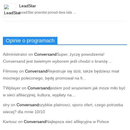
LeadStar
LeadStar powstał ponad dwa lata …
Opinie o programach
Administrator
on
Conversand
Super, życzę powodzenia!
Conversand jest świetnym wyborem jeśli chodzi o branżę ...
Filmowy
on
Conversand
Rejestruje się dziś, także będziesz miał
mocnego poleconego, będę promował na fi...
TWplayer
on
Conversand
jestem pod wrazeniem jak moze miło być
w sieci afiliacyjnej, kultura, wypłaty na...
stry
on
Conversand
szybkie platnosci, sporo ofert, czego potrzeba
wiecej? dla mnie 10/10
Kartosz
on
Conversand
Najlepsza sieć afiliqcyjna w Polsce