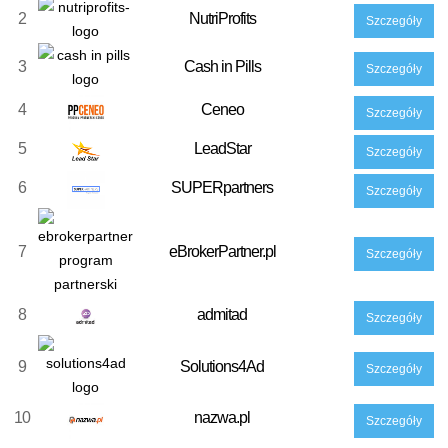
2
NutriProfits
Szczegóły
3
Cash in Pills
Szczegóły
4
Ceneo
Szczegóły
5
LeadStar
Szczegóły
6
SUPERpartners
Szczegóły
7
eBrokerPartner.pl
Szczegóły
8
admitad
Szczegóły
9
Solutions4Ad
Szczegóły
10
nazwa.pl
Szczegóły