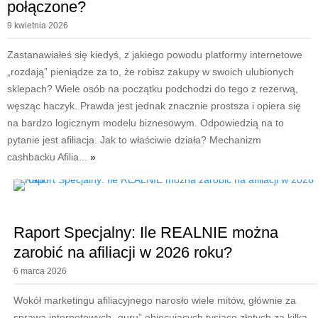
połączone?
9 kwietnia 2026
Zastanawiałeś się kiedyś, z jakiego powodu platformy internetowe
„rozdają” pieniądze za to, że robisz zakupy w swoich ulubionych
sklepach? Wiele osób na początku podchodzi do tego z rezerwą,
węsząc haczyk. Prawda jest jednak znacznie prostsza i opiera się
na bardzo logicznym modelu biznesowym. Odpowiedzią na to
pytanie jest afiliacja. Jak to właściwie działa? Mechanizm
cashbacku Afilia...
»
Raport Specjalny: Ile REALNIE można
zarobić na afiliacji w 2026 roku?
6 marca 2026
Wokół marketingu afiliacyjnego narosło wiele mitów, głównie za
sprawą internetowych „guru” obiecujących tysiące złotych za kilka