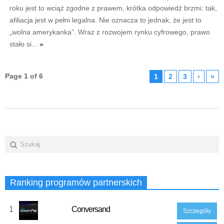
roku jest to wciąż zgodne z prawem, krótka odpowiedź brzmi: tak,
afiliacja jest w pełni legalna. Nie oznacza to jednak, że jest to
„wolna amerykanka”. Wraz z rozwojem rynku cyfrowego, prawo
stało si...
»
Page 1 of 6
1
2
3
›
»
Ranking programów partnerskich
1
Conversand
Szczegóły