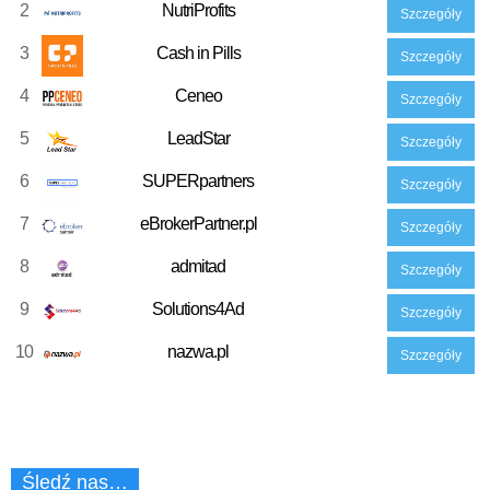
2
NutriProfits
Szczegóły
3
Cash in Pills
Szczegóły
4
Ceneo
Szczegóły
5
LeadStar
Szczegóły
6
SUPERpartners
Szczegóły
7
eBrokerPartner.pl
Szczegóły
8
admitad
Szczegóły
9
Solutions4Ad
Szczegóły
10
nazwa.pl
Szczegóły
Śledź nas…