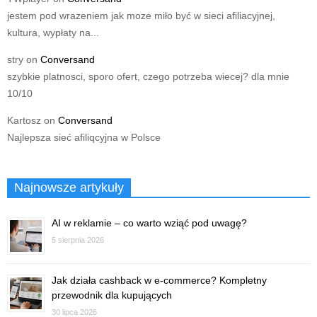
jestem pod wrazeniem jak moze miło być w sieci afiliacyjnej,
kultura, wypłaty na...
stry
on
Conversand
szybkie platnosci, sporo ofert, czego potrzeba wiecej? dla mnie
10/10
Kartosz
on
Conversand
Najlepsza sieć afiliqcyjna w Polsce
Najnowsze artykuły
AI w reklamie – co warto wziąć pod uwagę?
5 sierpnia 2026
Jak działa cashback w e-commerce? Kompletny
przewodnik dla kupujących
30 lipca 2026