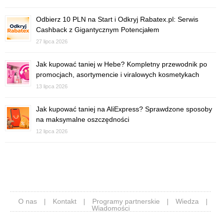
Odbierz 10 PLN na Start i Odkryj Rabatex.pl: Serwis
Cashback z Gigantycznym Potencjałem
27 lipca 2026
Jak kupować taniej w Hebe? Kompletny przewodnik po
promocjach, asortymencie i viralowych kosmetykach
13 lipca 2026
Jak kupować taniej na AliExpress? Sprawdzone sposoby
na maksymalne oszczędności
12 lipca 2026
O nas
|
Kontakt
|
Programy partnerskie
|
Wiedza
|
Wiadomości