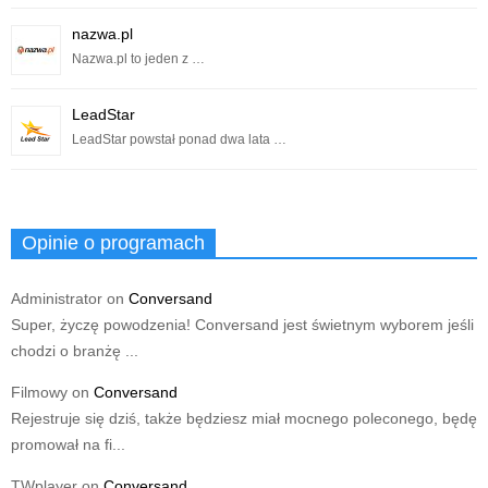
nazwa.pl
Nazwa.pl to jeden z …
LeadStar
LeadStar powstał ponad dwa lata …
Opinie o programach
Administrator
on
Conversand
Super, życzę powodzenia! Conversand jest świetnym wyborem jeśli
chodzi o branżę ...
Filmowy
on
Conversand
Rejestruje się dziś, także będziesz miał mocnego poleconego, będę
promował na fi...
TWplayer
on
Conversand