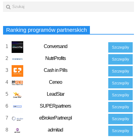
Ranking programów partnerskich
1
Conversand
Szczegóły
2
NutriProfits
Szczegóły
3
Cash in Pills
Szczegóły
4
Ceneo
Szczegóły
5
LeadStar
Szczegóły
6
SUPERpartners
Szczegóły
7
eBrokerPartner.pl
Szczegóły
8
admitad
Szczegóły