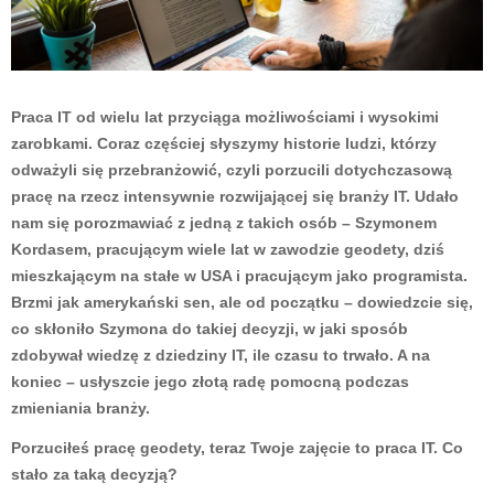
Praca IT od wielu lat przyciąga możliwościami i wysokimi
zarobkami. Coraz częściej słyszymy historie ludzi, którzy
odważyli się przebranżowić, czyli porzucili dotychczasową
pracę na rzecz intensywnie rozwijającej się branży IT. Udało
nam się porozmawiać z jedną z takich osób – Szymonem
Kordasem, pracującym wiele lat w zawodzie geodety, dziś
mieszkającym na stałe w USA i pracującym jako programista.
Brzmi jak amerykański sen, ale od początku – dowiedzcie się,
co skłoniło Szymona do takiej decyzji, w jaki sposób
zdobywał wiedzę z dziedziny IT, ile czasu to trwało. A na
koniec – usłyszcie jego złotą radę pomocną podczas
zmieniania branży.
Porzuciłeś pracę geodety, teraz Twoje zajęcie to praca IT. Co
stało za taką decyzją?