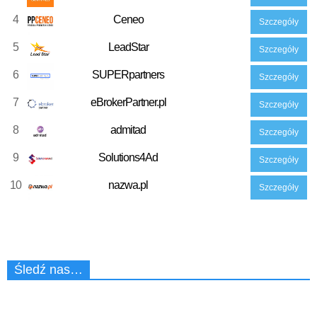
4
Ceneo
Szczegóły
5
LeadStar
Szczegóły
6
SUPERpartners
Szczegóły
7
eBrokerPartner.pl
Szczegóły
8
admitad
Szczegóły
9
Solutions4Ad
Szczegóły
10
nazwa.pl
Szczegóły
Śledź nas…