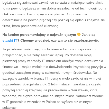
będziesz się zajmować czymś, co sprawia ci najwięcej satysfakcji,
to na pewno będziesz w tym dobra niezależnie od technologii, bo ta
i tak się zmieni. I uzbrój się w cierpliwość. Odpowiednia
determinacja na pewno prędzej czy później się opłaci i znajdzie się
firma, która postanowi dać ci szansę.
Na koniec porozmawiajmy o najważniejszym
Jakie są
stawki IT
? Chcemy wiedzieć, czy warto się przebranżowić.
Ja przebranżowiłem się, bo chciałem robić coś co sprawia mi
przyjemność, a nie żeby zarabiać lepiej. Po dostaniu mojej
pierwszej pracy w branży IT musiałem obniżyć swoje oczekiwania
finansowe – mając wieloletnie doświadczenie i wyrobioną pozycję w
geodezji zacząłem pracę w całkowicie nowym środowisku. Na
szczęście zarobki w branży IT rosną o wiele szybciej niż w mojej
poprzedniej. Specjalista z ok. 2 letnim stażem zarabia już często
powyżej średniej krajowej. Ja pracowałem w Warszawie, którą
wiadomo, że ciężko porównać do innych miast. Natomiast zarobki
w IT generalnie wszędzie w Polsce są wyższe niż w innych
sektorach.