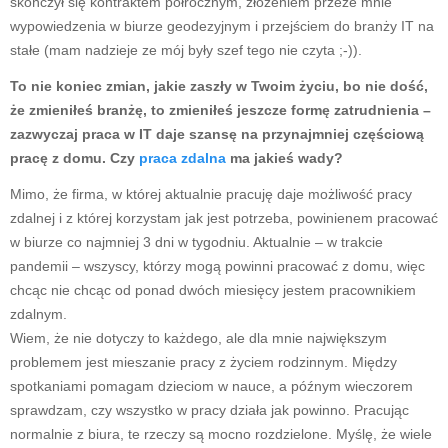
skończył się kontraktem półrocznym, złożeniem przeze mnie
wypowiedzenia w biurze geodezyjnym i przejściem do branży IT na
stałe (mam nadzieje ze mój były szef tego nie czyta ;-)).
To nie koniec zmian, jakie zaszły w Twoim życiu, bo nie dość,
że zmieniłeś branżę, to zmieniłeś jeszcze formę zatrudnienia –
zazwyczaj praca w IT daje szansę na przynajmniej częściową
pracę z domu. Czy
praca zdalna
ma jakieś wady?
Mimo, że firma, w której aktualnie pracuję daje możliwość pracy
zdalnej i z której korzystam jak jest potrzeba, powinienem pracować
w biurze co najmniej 3 dni w tygodniu. Aktualnie – w trakcie
pandemii – wszyscy, którzy mogą powinni pracować z domu, więc
chcąc nie chcąc od ponad dwóch miesięcy jestem pracownikiem
zdalnym.
Wiem, że nie dotyczy to każdego, ale dla mnie największym
problemem jest mieszanie pracy z życiem rodzinnym. Między
spotkaniami pomagam dzieciom w nauce, a późnym wieczorem
sprawdzam, czy wszystko w pracy działa jak powinno. Pracując
normalnie z biura, te rzeczy są mocno rozdzielone. Myślę, że wiele