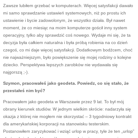
Zawsze lubiłem grzebać w komputerach. Więcej satysfakcji dawało
mi samo sprawdzanie ustawień systemowych, niż po prostu ich
ustawienie i bycie zadowolonym, że wszystko działa. Był nawet
moment, że co miesiąc na moim komputerze gościł inny system
operacyjny, tylko aby sprawdzić coś nowego. Wydaje mi się, że ta
decyzja była całkiem naturalna i była próbą robienia na co dzień
czegoś, co mi daje więcej satysfakcji. Dodatkowym bodźcem, choć
nie najważniejszym, było powiększenie się mojej rodziny o kolejne
dziecko. Perspektywa lepszych zarobków nie wydawała się
najgorszą ;-).
Szymon, pracowałeś jako geodeta. Powiedz, co się stało, że
przestałeś nim być?
Pracowałem jako geodeta w Warszawie przez 9 lat. To był mój
obrany kierunek studiów. W jednym wielkim skrócie: nadarzyła się
okazja z której nie mogłem nie skorzystać – 3 tygodniowy kontrakt
dla amerykańskiej korporacji na stanowisku testerskim.
Postanowiłem zaryzykować i wziąć urlop w pracy, tyle że ten „urlop”