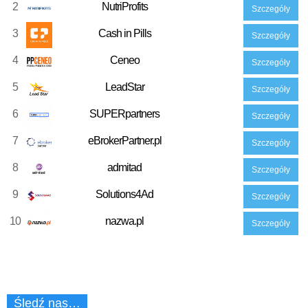
2
NutriProfits
Szczegóły
3
Cash in Pills
Szczegóły
4
Ceneo
Szczegóły
5
LeadStar
Szczegóły
6
SUPERpartners
Szczegóły
7
eBrokerPartner.pl
Szczegóły
8
admitad
Szczegóły
9
Solutions4Ad
Szczegóły
10
nazwa.pl
Szczegóły
Śledź nas…