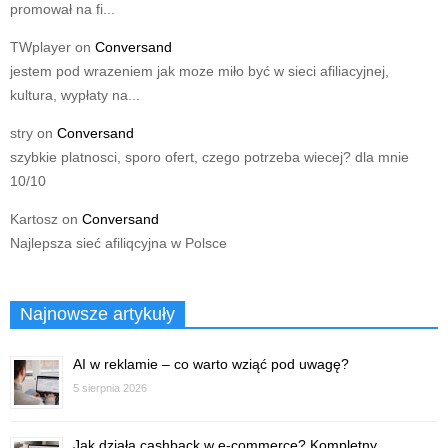
promował na fi...
TWplayer
on
Conversand
jestem pod wrazeniem jak moze miło być w sieci afiliacyjnej,
kultura, wypłaty na...
stry
on
Conversand
szybkie platnosci, sporo ofert, czego potrzeba wiecej? dla mnie
10/10
Kartosz
on
Conversand
Najlepsza sieć afiliqcyjna w Polsce
Najnowsze artykuły
AI w reklamie – co warto wziąć pod uwagę?
5 sierpnia 2026
Jak działa cashback w e-commerce? Kompletny