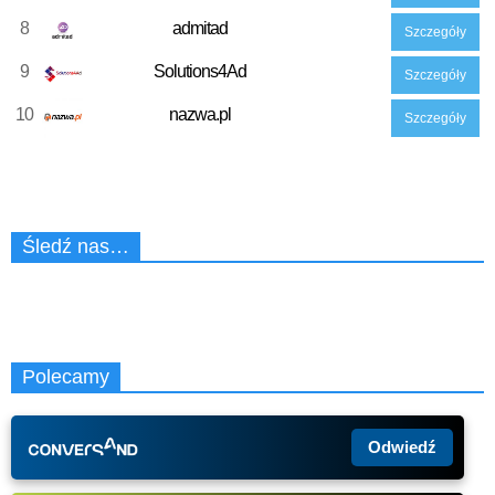
8
admitad
Szczegóły
9
Solutions4Ad
Szczegóły
10
nazwa.pl
Szczegóły
Śledź nas…
Polecamy
Odwiedź