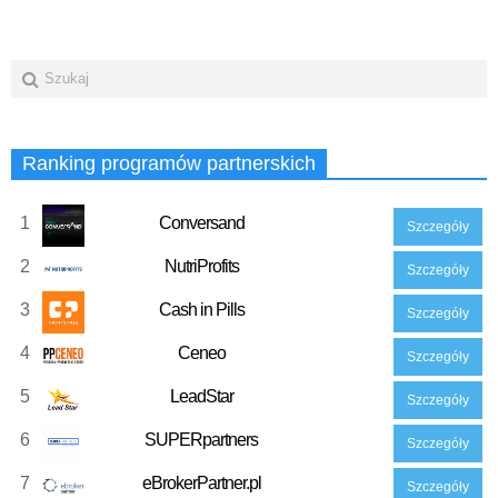
Ranking programów partnerskich
1
Conversand
Szczegóły
2
NutriProfits
Szczegóły
3
Cash in Pills
Szczegóły
4
Ceneo
Szczegóły
5
LeadStar
Szczegóły
6
SUPERpartners
Szczegóły
7
eBrokerPartner.pl
Szczegóły