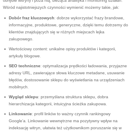
obrębie witryny i poza nią, bieżąca analityka i monitoring działań.
Wśród najistotniejszych czynności wymienić możemy takie, jak:
Dobór fraz kluczowych
: dobrze wykorzystać frazy brandowe,
informacyjne, produktowe, generyczne, dzięki temu dotrzemy do
klientów znajdujących się w różnych miejscach lejka
zakupowego.
Wartościowy content: unikalne opisy produktów i kategorii,
artykuły blogowe.
SEO techniczne
: optymalizacja prędkości ładowania, przyjazne
adresy URL, zawierające słowa kluczowe metadane, usuwanie
błędów, dostosowanie sklepu do wyświetlania na urządzeniach
mobilnych.
Wygląd sklepu
: przemyślana struktura sklepu, dobra
hierarchizacja kategorii, intuicyjna ścieżka zakupowa.
Linkowanie
: profil linków to ważny czynnik rankingowy
Google’a. Linkowanie wewnętrzne ma pozytywny wpływ na
indeksację witryn, ułatwia też użytkownikom poruszanie się w