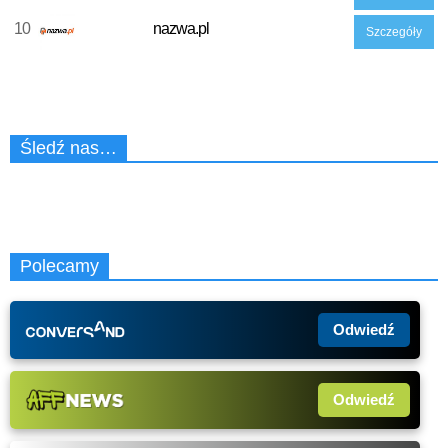
10
nazwa.pl
Szczegóły
Śledź nas…
Polecamy
Odwiedź
Odwiedź