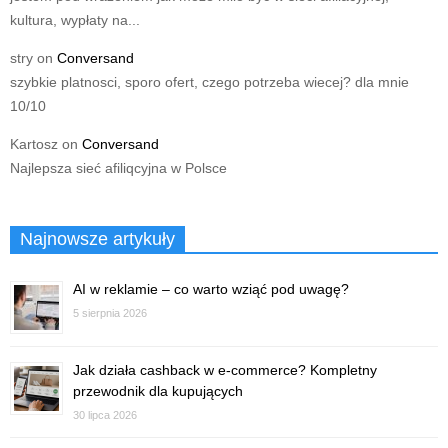
kultura, wypłaty na...
stry
on
Conversand
szybkie platnosci, sporo ofert, czego potrzeba wiecej? dla mnie
10/10
Kartosz
on
Conversand
Najlepsza sieć afiliqcyjna w Polsce
Najnowsze artykuły
AI w reklamie – co warto wziąć pod uwagę?
5 sierpnia 2026
Jak działa cashback w e-commerce? Kompletny
przewodnik dla kupujących
30 lipca 2026