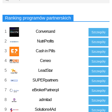
Ranking programów partnerskich
1
Conversand
Szczegóły
2
NutriProfits
Szczegóły
3
Cash in Pills
Szczegóły
4
Ceneo
Szczegóły
5
LeadStar
Szczegóły
6
SUPERpartners
Szczegóły
7
eBrokerPartner.pl
Szczegóły
8
admitad
Szczegóły
9
Solutions4Ad
Szczegóły