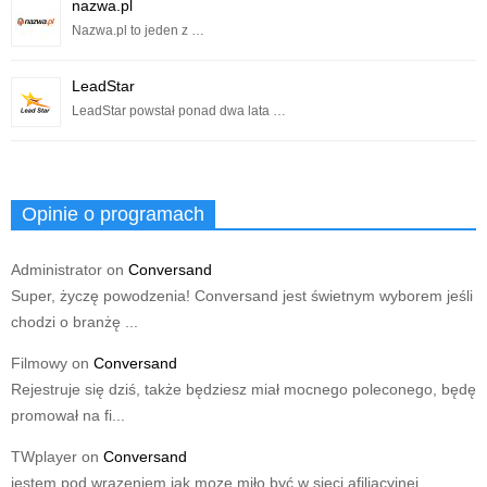
nazwa.pl
Nazwa.pl to jeden z …
LeadStar
LeadStar powstał ponad dwa lata …
Opinie o programach
Administrator
on
Conversand
Super, życzę powodzenia! Conversand jest świetnym wyborem jeśli
chodzi o branżę ...
Filmowy
on
Conversand
Rejestruje się dziś, także będziesz miał mocnego poleconego, będę
promował na fi...
TWplayer
on
Conversand
jestem pod wrazeniem jak moze miło być w sieci afiliacyjnej,