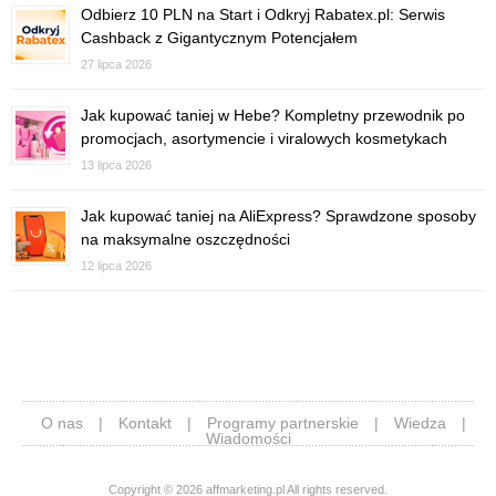
Odbierz 10 PLN na Start i Odkryj Rabatex.pl: Serwis
Cashback z Gigantycznym Potencjałem
27 lipca 2026
Jak kupować taniej w Hebe? Kompletny przewodnik po
promocjach, asortymencie i viralowych kosmetykach
13 lipca 2026
Jak kupować taniej na AliExpress? Sprawdzone sposoby
na maksymalne oszczędności
12 lipca 2026
O nas
|
Kontakt
|
Programy partnerskie
|
Wiedza
|
Wiadomości
Copyright © 2026 affmarketing.pl All rights reserved.