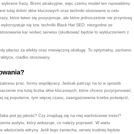
 wybrane frazy. Brzmi atrakcyjnie, więc czemu model ten nazwaliśmy
t tutaj dobór słów kluczowych oraz techniki stosowane w celu
zy, które łatwo się pozycjonuje, ale które jednocześnie nie przyniosą
, wykorzystuje się tzw. techniki Black Hat SEO, niezgodne ze
stosowania kar wobec serwisu (skutkować będzie to wykluczeniem z
.
edy płacisz za efekty oraz miesięczną obsługę. To optymalny, zarówno
 praktyce, rzadko stosowany.
nowania?
zakresu prac, formy współpracy. Jednak patrząc na to w sposób
aczenie ma tutaj liczba słów kluczowych, które chcesz pozycjonować,
iej są popularne, tym więcej czasu, zaangażowania trzeba poświęcić,
ka jest jej jakość? Czy znajdują się na niej wartościowe treści?
enia audytu, który wskazuje, co należy poprawić. W wielu
łaściciela witryny. Jeśli tego zaniecha, serwis trudniej będzie