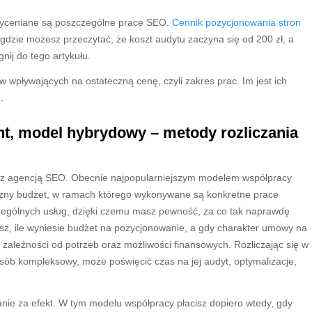
k wyceniane są poszczególne prace SEO.
Cennik pozycjonowania stron
 gdzie możesz przeczytać, że koszt audytu zaczyna się od 200 zł, a
gnij do tego artykułu.
 wpływających na ostateczną cenę, czyli zakres prac. Im jest ich
.
nt, model hybrydowy – metody rozliczania
ię z agencją SEO. Obecnie najpopularniejszym modelem współpracy
czny budżet, w ramach którego wykonywane są konkretne prace
czególnych usług, dzięki czemu masz pewność, za co tak naprawdę
z, ile wyniesie budżet na pozycjonowanie, a gdy charakter umowy na
 zależności od potrzeb oraz możliwości finansowych. Rozliczając się w
osób kompleksowy, może poświęcić czas na jej audyt, optymalizacje,
zanie za efekt. W tym modelu współpracy płacisz dopiero wtedy, gdy