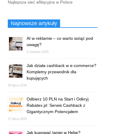
Najlepsza sieć afiliqcyjna w Polsce
Najnowsze artykuły
AI w reklamie – co warto wziąć pod
uwagę?
5 sierpnia 2026
Jak działa cashback w e-commerce?
Kompletny przewodnik dla
kupujących
30 lipca 2026
Odbierz 10 PLN na Start i Odkryj
Rabatex.pl: Serwis Cashback z
Gigantycznym Potencjałem
27 lipca 2026
Jak kupować taniej w Hebe?