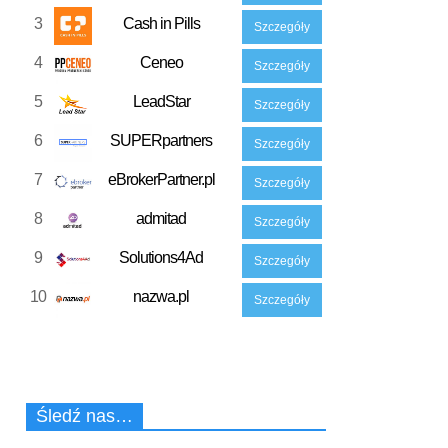
3
Cash in Pills
Szczegóły
4
Ceneo
Szczegóły
5
LeadStar
Szczegóły
6
SUPERpartners
Szczegóły
7
eBrokerPartner.pl
Szczegóły
8
admitad
Szczegóły
9
Solutions4Ad
Szczegóły
10
nazwa.pl
Szczegóły
Śledź nas…