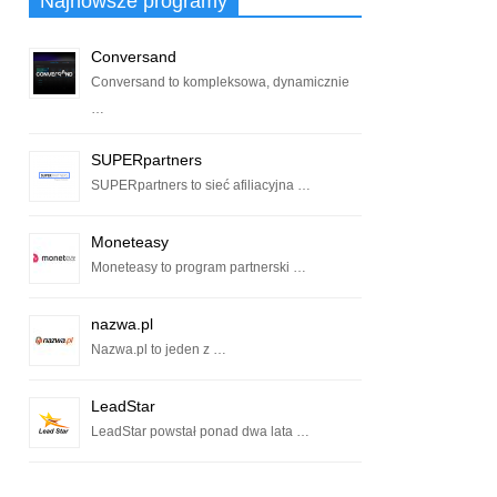
Najnowsze programy
Conversand
Conversand to kompleksowa, dynamicznie
…
SUPERpartners
SUPERpartners to sieć afiliacyjna …
Moneteasy
Moneteasy to program partnerski …
nazwa.pl
Nazwa.pl to jeden z …
LeadStar
LeadStar powstał ponad dwa lata …