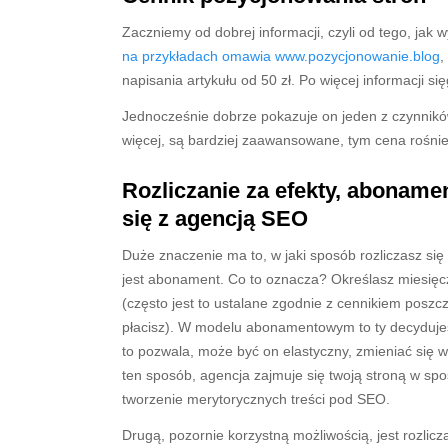
Zaczniemy od dobrej informacji, czyli od tego, ja
na przykładach omawia www.pozycjonowanie.blog
,
napisania artykułu od 50 zł. Po więcej informacji się
Jednocześnie dobrze pokazuje on jeden z czynników
więcej, są bardziej zaawansowane, tym cena rośnie
Rozliczanie za efekty, aboname
się z agencją SEO
Duże znaczenie ma to, w jaki sposób rozliczasz s
jest abonament. Co to oznacza? Określasz miesię
(często jest to ustalane zgodnie z cennikiem posz
płacisz). W modelu abonamentowym to ty decydujes
to pozwala, może być on elastyczny, zmieniać się w
ten sposób, agencja zajmuje się twoją stroną w sp
tworzenie merytorycznych treści pod SEO.
Drugą, pozornie korzystną możliwością, jest rozlic