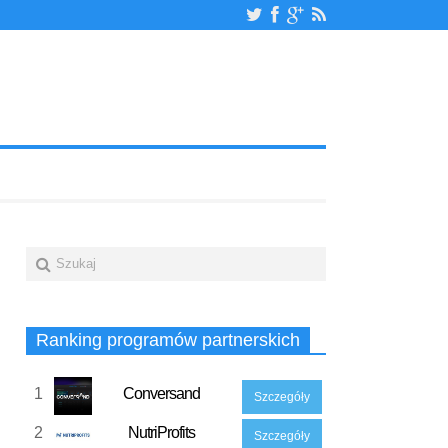
Ranking programów partnerskich
1
Conversand
Szczegóły
2
NutriProfits
Szczegóły