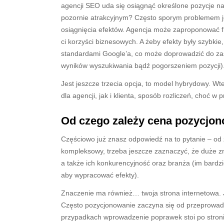
agencji SEO uda się osiągnąć określone pozycje na
pozornie atrakcyjnym? Często sporym problemem jes
osiągnięcia efektów. Agencja może zaproponować fra
ci korzyści biznesowych. A żeby efekty były szybkie
standardami Google’a, co może doprowadzić do za
wyników wyszukiwania bądź pogorszeniem pozycji)
Jest jeszcze trzecia opcja, to model hybrydowy. Wt
dla agencji, jak i klienta, sposób rozliczeń, choć w
Od czego zależy cena pozycjo
Częściowo już znasz odpowiedź na to pytanie – od 
kompleksowy, trzeba jeszcze zaznaczyć, że duże zn
a także ich konkurencyjność oraz branża (im bardz
aby wypracować efekty).
Znaczenie ma również… twoja strona internetowa. Ja
Często pozycjonowanie zaczyna się od przeprowadz
przypadkach wprowadzenie poprawek stoi po stronie w