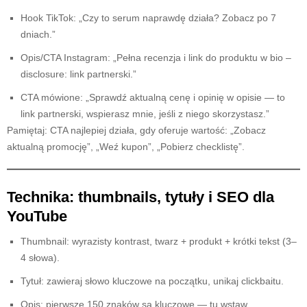
Hook TikTok: „Czy to serum naprawdę działa? Zobacz po 7
dniach.”
Opis/CTA Instagram: „Pełna recenzja i link do produktu w bio –
disclosure: link partnerski.”
CTA mówione: „Sprawdź aktualną cenę i opinię w opisie — to
link partnerski, wspierasz mnie, jeśli z niego skorzystasz.”
Pamiętaj: CTA najlepiej działa, gdy oferuje wartość: „Zobacz
aktualną promocję”, „Weź kupon”, „Pobierz checklistę”.
Technika: thumbnails, tytuły i SEO dla
YouTube
Thumbnail: wyrazisty kontrast, twarz + produkt + krótki tekst (3–
4 słowa).
Tytuł: zawieraj słowo kluczowe na początku, unikaj clickbaitu.
Opis: pierwsze 150 znaków są kluczowe — tu wstaw