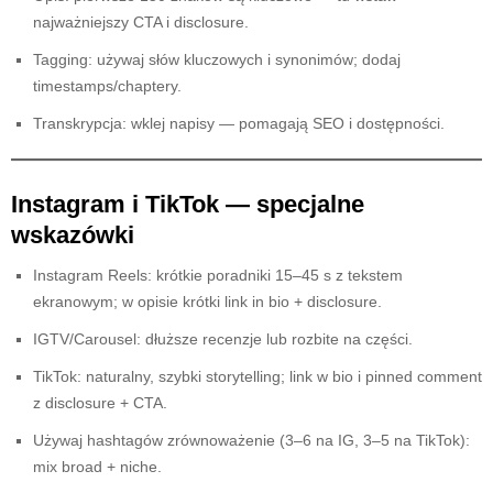
najważniejszy CTA i disclosure.
Tagging: używaj słów kluczowych i synonimów; dodaj
timestamps/chaptery.
Transkrypcja: wklej napisy — pomagają SEO i dostępności.
Instagram i TikTok — specjalne
wskazówki
Instagram Reels: krótkie poradniki 15–45 s z tekstem
ekranowym; w opisie krótki link in bio + disclosure.
IGTV/Carousel: dłuższe recenzje lub rozbite na części.
TikTok: naturalny, szybki storytelling; link w bio i pinned comment
z disclosure + CTA.
Używaj hashtagów zrównoważenie (3–6 na IG, 3–5 na TikTok):
mix broad + niche.