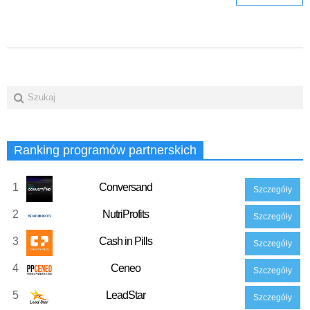
Ranking programów partnerskich
1
Conversand
Szczegóły
2
NutriProfits
Szczegóły
3
Cash in Pills
Szczegóły
4
Ceneo
Szczegóły
5
LeadStar
Szczegóły