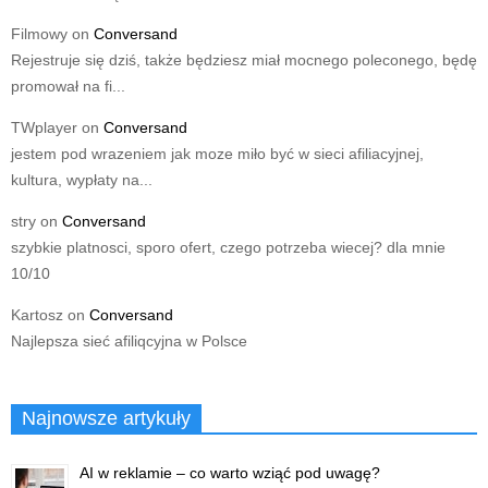
Filmowy
on
Conversand
Rejestruje się dziś, także będziesz miał mocnego poleconego, będę
promował na fi...
TWplayer
on
Conversand
jestem pod wrazeniem jak moze miło być w sieci afiliacyjnej,
kultura, wypłaty na...
stry
on
Conversand
szybkie platnosci, sporo ofert, czego potrzeba wiecej? dla mnie
10/10
Kartosz
on
Conversand
Najlepsza sieć afiliqcyjna w Polsce
Najnowsze artykuły
AI w reklamie – co warto wziąć pod uwagę?