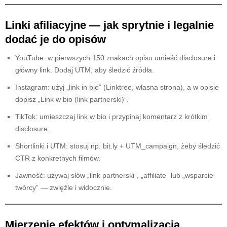
Linki afiliacyjne — jak sprytnie i legalnie
dodać je do opisów
YouTube: w pierwszych 150 znakach opisu umieść disclosure i
główny link. Dodaj UTM, aby śledzić źródła.
Instagram: użyj „link in bio” (Linktree, własna strona), a w opisie
dopisz „Link w bio (link partnerski)”.
TikTok: umieszczaj link w bio i przypinaj komentarz z krótkim
disclosure.
Shortlinki i UTM: stosuj np. bit.ly + UTM_campaign, żeby śledzić
CTR z konkretnych filmów.
Jawność: używaj słów „link partnerski”, „affiliate” lub „wsparcie
twórcy” — zwięźle i widocznie.
Mierzenie efektów i optymalizacja