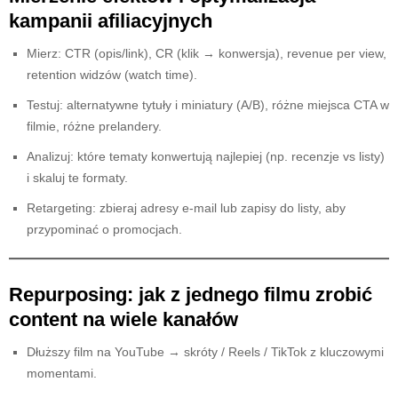
kampanii afiliacyjnych
Mierz: CTR (opis/link), CR (klik → konwersja), revenue per view,
retention widzów (watch time).
Testuj: alternatywne tytuły i miniatury (A/B), różne miejsca CTA w
filmie, różne prelandery.
Analizuj: które tematy konwertują najlepiej (np. recenzje vs listy)
i skaluj te formaty.
Retargeting: zbieraj adresy e-mail lub zapisy do listy, aby
przypominać o promocjach.
Repurposing: jak z jednego filmu zrobić
content na wiele kanałów
Dłuższy film na YouTube → skróty / Reels / TikTok z kluczowymi
momentami.