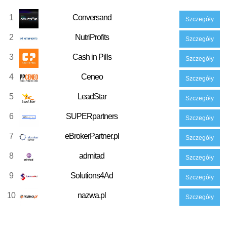
1
Conversand
Szczegóły
2
NutriProfits
Szczegóły
3
Cash in Pills
Szczegóły
4
Ceneo
Szczegóły
5
LeadStar
Szczegóły
6
SUPERpartners
Szczegóły
7
eBrokerPartner.pl
Szczegóły
8
admitad
Szczegóły
9
Solutions4Ad
Szczegóły
10
nazwa.pl
Szczegóły