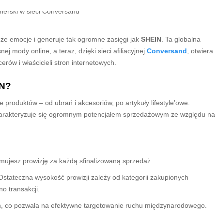
że emocje i generuje tak ogromne zasięgi jak
SHEIN
. Ta globalna
 mody online, a teraz, dzięki sieci afiliacyjnej
Conversand
, otwiera
ów i właścicieli stron internetowych.
IN?
e produktów – od ubrań i akcesoriów, po artykuły lifestyle’owe.
rakteryzuje się ogromnym potencjałem sprzedażowym ze względu na
mujesz prowizję za każdą sfinalizowaną sprzedaż.
 Ostateczna wysokość prowizji zależy od kategorii zakupionych
o transakcji.
h, co pozwala na efektywne targetowanie ruchu międzynarodowego.