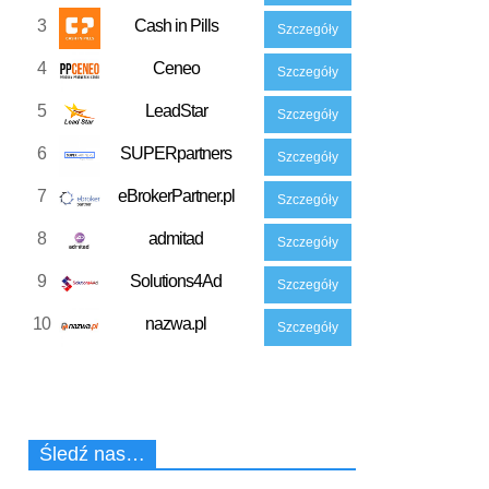
3
Cash in Pills
Szczegóły
4
Ceneo
Szczegóły
5
LeadStar
Szczegóły
6
SUPERpartners
Szczegóły
7
eBrokerPartner.pl
Szczegóły
8
admitad
Szczegóły
9
Solutions4Ad
Szczegóły
10
nazwa.pl
Szczegóły
Śledź nas…