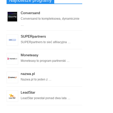
Najnowsze programy
Conversand
Conversand to kompleksowa, dynamicznie
…
SUPERpartners
SUPERpartners to sieć afiliacyjna …
Moneteasy
Moneteasy to program partnerski …
nazwa.pl
Nazwa.pl to jeden z …
LeadStar
LeadStar powstał ponad dwa lata …