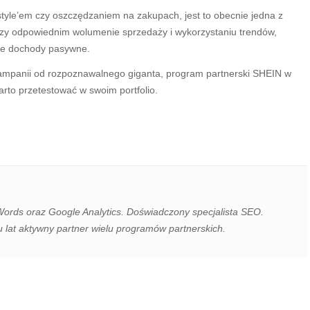
style’em czy oszczędzaniem na zakupach, jest to obecnie jedna z
rzy odpowiednim wolumenie sprzedaży i wykorzystaniu trendów,
ne dochody pasywne.
j kampanii od rozpoznawalnego giganta, program partnerski SHEIN w
rto przetestować w swoim portfolio.
Words oraz Google Analytics. Doświadczony specjalista SEO.
u lat aktywny partner wielu programów partnerskich.