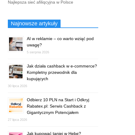
Najlepsza sieć afiliqcyjna w Polsce
Najnowsze artykuły
AI w reklamie – co warto wziąć pod
uwagę?
5 sierpnia 2026
Jak działa cashback w e-commerce?
Kompletny przewodnik dla
kupujących
30 lipca 2026
Odbierz 10 PLN na Start i Odkryj
Rabatex.pl: Serwis Cashback z
Gigantycznym Potencjałem
27 lipca 2026
Jak kupować taniej w Hebe?