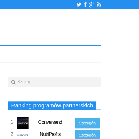
Ranking programów partnerskich
1
Conversand
Szczegóły
2
NutriProfits
Szczegóły