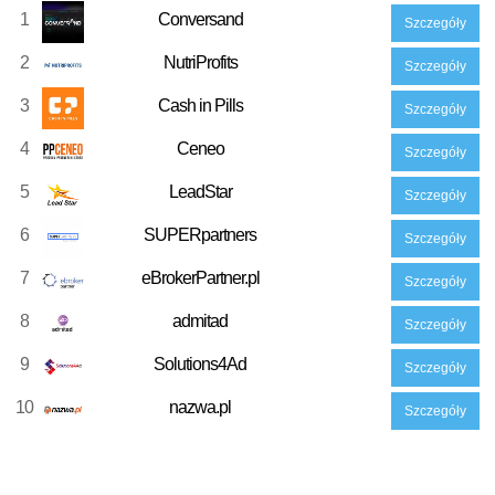
1
Conversand
Szczegóły
2
NutriProfits
Szczegóły
3
Cash in Pills
Szczegóły
4
Ceneo
Szczegóły
5
LeadStar
Szczegóły
6
SUPERpartners
Szczegóły
7
eBrokerPartner.pl
Szczegóły
8
admitad
Szczegóły
9
Solutions4Ad
Szczegóły
10
nazwa.pl
Szczegóły