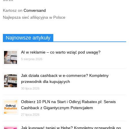
Kartosz
on
Conversand
Najlepsza sieć afiliqcyjna w Polsce
Najnowsze artykuły
AI w reklamie – co warto wziąć pod uwagę?
5 sierpnia 2026
Jak działa cashback w e-commerce? Kompletny
przewodnik dla kupujących
30 lipca 2026
Odbierz 10 PLN na Start i Odkryj Rabatex.pl: Serwis
Cashback z Gigantycznym Potencjałem
27 lipca 2026
Jak kupować taniej w Hebe? Kompletny przewodnik po