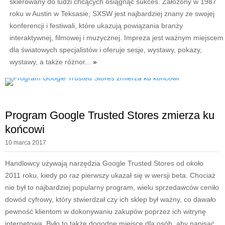
skierowany do ludzi chcących osiągnąć sukces. Założony w 1987
roku w Austin w Teksasie, SXSW jest najbardziej znany ze swojej
konferencji i festiwali, które ukazują powiązania branży
interaktywnej, filmowej i muzycznej. Impreza jest ważnym miejscem
dla światowych specjalistów i oferuje sesje, wystawy, pokazy,
wystawy, a także różnor...
»
Program Google Trusted Stores zmierza ku
końcowi
10 marca 2017
Handlowcy używają narzędzia Google Trusted Stores od około
2011 roku, kiedy po raz pierwszy ukazał się w wersji beta. Chociaż
nie był to najbardziej popularny program, wielu sprzedawców ceniło
dowód cyfrowy, który stwierdzał czy ich sklep był ważny, co dawało
pewność klientom w dokonywaniu zakupów poprzez ich witrynę
internetową. Było to także dogodne miejsce dla osób, aby napisać