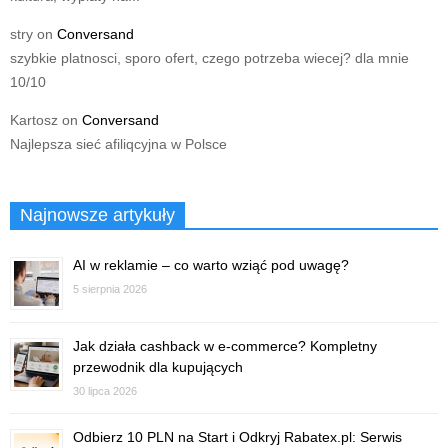
stry
on
Conversand
szybkie platnosci, sporo ofert, czego potrzeba wiecej? dla mnie
10/10
Kartosz
on
Conversand
Najlepsza sieć afiliqcyjna w Polsce
Najnowsze artykuły
AI w reklamie – co warto wziąć pod uwagę?
5 sierpnia 2026
Jak działa cashback w e-commerce? Kompletny
przewodnik dla kupujących
30 lipca 2026
Odbierz 10 PLN na Start i Odkryj Rabatex.pl: Serwis