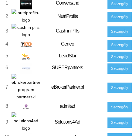
1
Conversand
Szczegóły
2
NutriProfits
Szczegóły
3
Cash in Pills
Szczegóły
4
Ceneo
Szczegóły
5
LeadStar
Szczegóły
6
SUPERpartners
Szczegóły
7
eBrokerPartner.pl
Szczegóły
8
admitad
Szczegóły
9
Solutions4Ad
Szczegóły