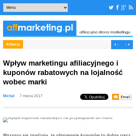
Afiliacja
-
-
Wpływ marketingu afiliacyjnego i
kuponów rabatowych na lojalność
wobec marki
Michał
7 marca 2017
Wszyscy się zgadzają, że oferowanie kuponów to dobra rzecz,