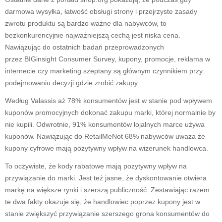
darmowa wysyłka, łatwość obsługi strony i przejrzyste zasady
zwrotu produktu są bardzo ważne dla nabywców, to
bezkonkurencyjnie najważniejszą cechą jest niska cena.
Nawiązując do ostatnich badań przeprowadzonych
przez BIGinsight Consumer Survey, kupony, promocje, reklama w
internecie czy marketing szeptany są głównym czynnikiem przy
podejmowaniu decyzji gdzie zrobić zakupy.
Według Valassis aż 78% konsumentów jest w stanie pod wpływem
kuponów promocyjnych dokonać zakupu marki, której normalnie by
nie kupili. Odwrotnie, 91% konsumentów lojalnych marce używa
kuponów. Nawiązując do RetailMeNot 68% nabywców uważa że
kupony cyfrowe mają pozytywny wpływ na wizerunek handlowca.
To oczywiste, że kody rabatowe mają pozytywny wpływ na
przywiązanie do marki. Jest też jasne, że dyskontowanie otwiera
markę na większe rynki i szerszą publiczność. Zestawiając razem
te dwa fakty okazuje się, że handlowiec poprzez kupony jest w
stanie zwiększyć przywiązanie szerszego grona konsumentów do