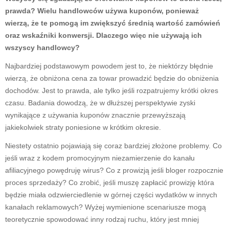
prawda? Wielu handlowców używa kuponów, ponieważ
wierzą, że te pomogą im zwiększyć średnią wartość zamówień
oraz wskaźniki konwersji. Dlaczego więc nie używają ich
wszyscy handlowcy?
Najbardziej podstawowym powodem jest to, że niektórzy błędnie
wierzą, że obniżona cena za towar prowadzić będzie do obniżenia
dochodów. Jest to prawda, ale tylko jeśli rozpatrujemy krótki okres
czasu. Badania dowodzą, że w dłuższej perspektywie zyski
wynikające z używania kuponów znacznie przewyższają
jakiekolwiek straty poniesione w krótkim okresie.
Niestety ostatnio pojawiają się coraz bardziej złożone problemy. Co
jeśli wraz z kodem promocyjnym niezamierzenie do kanału
afiliacyjnego powędruję wirus? Co z prowizją jeśli bloger rozpocznie
proces sprzedaży? Co zrobić, jeśli muszę zapłacić prowizję która
będzie miała odzwierciedlenie w górnej części wydatków w innych
kanałach reklamowych? Wyżej wymienione scenariusze mogą
teoretycznie spowodować inny rodzaj ruchu, który jest mniej