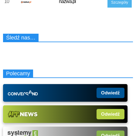
10
nazwa.pl
Szczegóły
Śledź nas…
Polecamy
Odwiedź
Odwiedź
Odwiedź