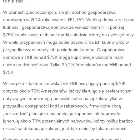
to nie stać.
W Stanach Zjednoczonych, średni dochód gospodarstwa
domowego w 2014 roku wynosił $51,759. Według danych ze spisu
ludności, gospodarstwa domowe ze wskaźnikiem HHI poniżej
$75K kupiło swoje ulubione marki zaledwie cztery na dziesięć razy.
W wielu przypadkach mogą sobie pozwolić na ich kupno tylko w
przypadku wyprzedaży lub posiadania kuponu. Gospodarstwa
domowe z HHI ponad $75K mogą kupić swoje ulubione marki
osiem na dziesięć razy. Tylko 29,2% Amerykanów ma HHI ponad
$75K.
W związku z faktem, że wskaźnik HHI oscylujący poniżej $70K
dotyczy około 70% Amerykanów, którzy kierując się preferencjami
dotyczącymi marki mogą pozwolić sobie na jej zakup tylko w
przypadku dostępności kodów rabatowych, firmy które chcą
„oszczędzić” pieniądze nie emitując kuponów tak naprawdę
ignorują około 70% potencjalnych nabywców, którzy byliby bardzo
szczęśliwi dokonując zakupu, jeśli tylko mieliby taką możliwość.
Ostatnie dane z portalu shop.org pokazują, że podczas gdy