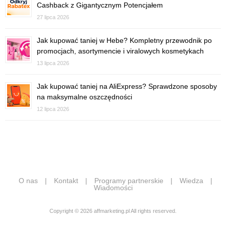
Cashback z Gigantycznym Potencjałem
27 lipca 2026
Jak kupować taniej w Hebe? Kompletny przewodnik po
promocjach, asortymencie i viralowych kosmetykach
13 lipca 2026
Jak kupować taniej na AliExpress? Sprawdzone sposoby
na maksymalne oszczędności
12 lipca 2026
O nas
|
Kontakt
|
Programy partnerskie
|
Wiedza
|
Wiadomości
Copyright © 2026 affmarketing.pl All rights reserved.