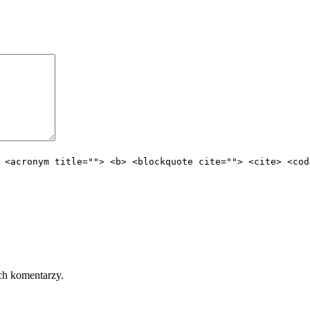
 <acronym title=""> <b> <blockquote cite=""> <cite> <cod
ch komentarzy.