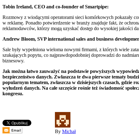
Tobin Ireland, CEO and co-founder of Smartpipe:
Rozmowy z wiodącymi operatorami sieci komórkowych pokazały coraz 
w reklamę. Ponadto potwierdzenie w branży znajduje fakt, że ochro
reklamodawców, którzy mogą uzyskać dostęp do wysokiej jakości da
Andrew Bloom, SVP international sales and business developmen
Sale były wypełniona wieloma nowymi firmami, z których wiele zatar
szukających popytu, co najprawdopodobniej doprowadzi do nadmiaru z
biznesowy.
Jak można łatwo zauważyć na podstawie powyższych wypowiedzi,
bezpieczeństwo danych. Zwłaszcza te dwa pierwsze tematy budziły
popularnym tematem, zwłaszcza w dzisiejszych czasach, gdzie roz
wyłudzeń danych. Na całe szczęście rośnie też świadomość społec
kongresu.
By
Michał