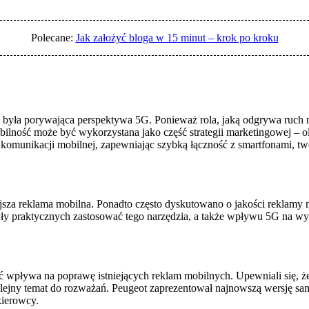
Polecane:
Jak założyć bloga w 15 minut – krok po kroku
ła porywająca perspektywa 5G. Ponieważ rola, jaką odgrywa ruch mobi
bilność może być wykorzystana jako część strategii marketingowej – o
 komunikacji mobilnej, zapewniając szybką łączność z smartfonami, t
ejsza reklama mobilna. Ponadto często dyskutowano o jakości reklamy 
y praktycznych zastosować tego narzędzia, a także wpływu 5G na wyk
ość wpływa na poprawę istniejących reklam mobilnych. Upewniali się, 
olejny temat do rozważań. Peugeot zaprezentował najnowszą wersję s
kierowcy.