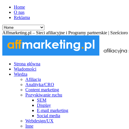
Home
O nas
Reklama
Affmarketing.pl – Sieci afiliacyjne i Programy partnerskie | Sześcio
Strona główna
Wiadomości
Wiedza
Afiliacja
Analityka/CRO
Content marketing
Pozyskiwanie ruchu
SEM
Display
E-mail marketing
Social media
Webdesign/UX
Inne