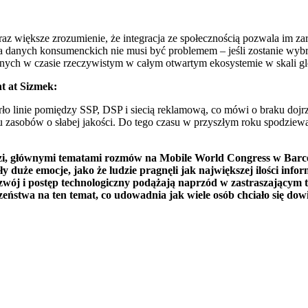
większe zrozumienie, że integracja ze społecznością pozwala im zara
na danych konsumenckich nie musi być problemem – jeśli zostanie wyb
nych w czasie rzeczywistym w całym otwartym ekosystemie w skali gl
t at Sizmek:
ło linie pomiędzy SSP, DSP i siecią reklamową, co mówi o braku dojrz
asobów o słabej jakości. Do tego czasu w przyszłym roku spodziewałb
 głównymi tematami rozmów na Mobile World Congress w Barcelon
 duże emocje, jako że ludzie pragnęli jak największej ilości info
wój i postęp technologiczny podążają naprzód w zastraszającym tem
zeństwa na ten temat, co udowadnia jak wiele osób chciało się do