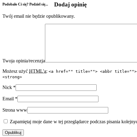
Dodaj opinię
Podobało Ci się? Podziel się...
Twój email nie będzie opublikowany.
Twoja opinia/recenzja
Możesz użyć
HTML'a
:
<a href="" title=""> <abbr title="">
<strong>
Nick
*
Email
*
Strona www
Zapamiętaj moje dane w tej przeglądarce podczas pisania kolejny