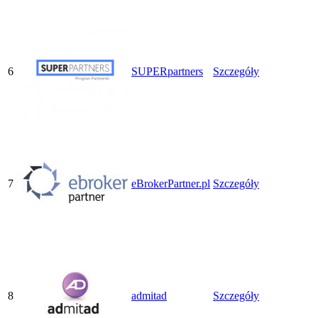
6
SUPERpartners
Szczegóły
7
eBrokerPartner.pl
Szczegóły
8
admitad
Szczegóły