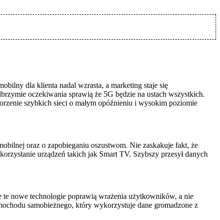
lny dla klienta nadal wzrasta, a marketing staje się
lbrzymie oczekiwania sprawią że 5G będzie na ustach wszystkich.
worzenie szybkich sieci o małym opóźnieniu i wysokim poziomie
mobilnej oraz o zapobieganiu oszustwom. Nie zaskakuje fakt, że
orzystanie urządzeń takich jak Smart TV. Szybszy przesył danych
że te nowe technologie poprawią wrażenia użytkowników, a nie
amochodu samobieżnego, który wykorzystuje dane gromadzone z