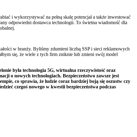
biać i wykorzystywać na pełną skalę potencjał a także inwestować
rany odpowiedni dostawca technologii. To świetna wiadomość dla
obalnej.
ałości w branży. Byliśmy zdumieni liczbą SSP i sieci reklamowych
ym się, że wiele z tych firm zniknie lub zmieni swój model
ie była technologia 5G, wirtualna rzeczywistość oraz
rmacji o nowych technologiach. Bezpieczeństwo zawsze jest
pie, co sprawia, że ludzie coraz bardziej boją się oszustw czy
wiedzieć czegoś nowego w kwestii bezpieczeństwa podczas