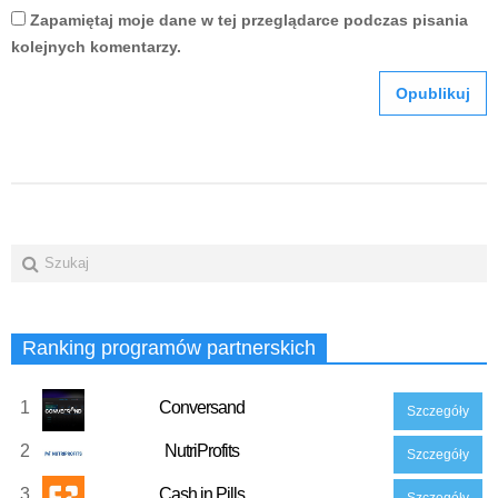
Zapamiętaj moje dane w tej przeglądarce podczas pisania
kolejnych komentarzy.
Ranking programów partnerskich
1
Conversand
Szczegóły
2
NutriProfits
Szczegóły
3
Cash in Pills
Szczegóły