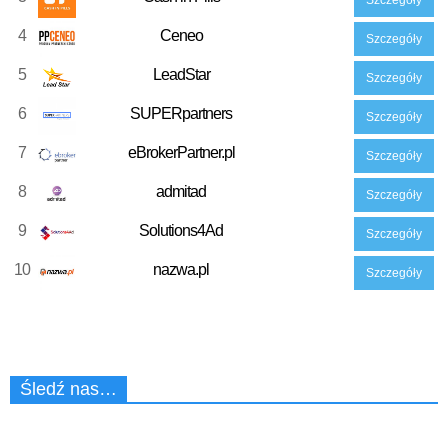
4
Ceneo
Szczegóły
5
LeadStar
Szczegóły
6
SUPERpartners
Szczegóły
7
eBrokerPartner.pl
Szczegóły
8
admitad
Szczegóły
9
Solutions4Ad
Szczegóły
10
nazwa.pl
Szczegóły
Śledź nas…