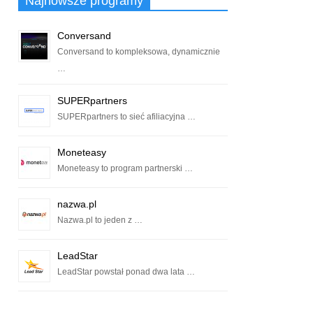
Najnowsze programy
Conversand
Conversand to kompleksowa, dynamicznie
…
SUPERpartners
SUPERpartners to sieć afiliacyjna …
Moneteasy
Moneteasy to program partnerski …
nazwa.pl
Nazwa.pl to jeden z …
LeadStar
LeadStar powstał ponad dwa lata …