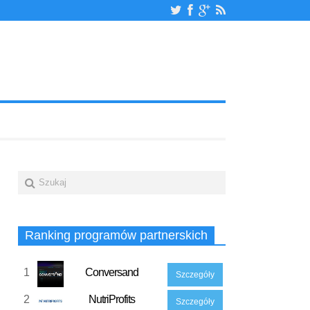
Ranking programów partnerskich
1
Conversand
Szczegóły
2
NutriProfits
Szczegóły