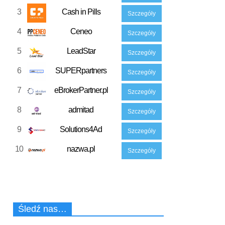
3
Cash in Pills
Szczegóły
4
Ceneo
Szczegóły
5
LeadStar
Szczegóły
6
SUPERpartners
Szczegóły
7
eBrokerPartner.pl
Szczegóły
8
admitad
Szczegóły
9
Solutions4Ad
Szczegóły
10
nazwa.pl
Szczegóły
Śledź nas…