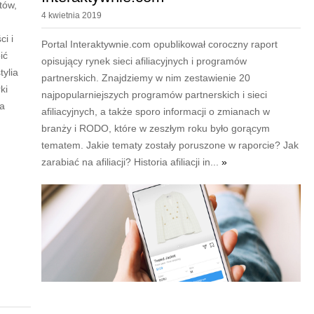
tów,
4 kwietnia 2019
i i
Portal Interaktywnie.com opublikował coroczny raport
ić
opisujący rynek sieci afiliacyjnych i programów
tylia
partnerskich. Znajdziemy w nim zestawienie 20
ki
najpopularniejszych programów partnerskich i sieci
 a
afiliacyjnych, a także sporo informacji o zmianach w
branży i RODO, które w zeszłym roku było gorącym
tematem. Jakie tematy zostały poruszone w raporcie? Jak
zarabiać na afiliacji? Historia afiliacji in...
»