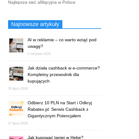
Najlepsza sieć afiliqcyjna w Polsce
Najnowsze artykuły
AI w reklamie – co warto wziąć pod
uwagę?
5 sierpnia 2026
Jak działa cashback w e-commerce?
Kompletny przewodnik dla
kupujących
30 lipca 2026
Odbierz 10 PLN na Start i Odkryj
Rabatex.pl: Serwis Cashback z
Gigantycznym Potencjałem
27 lipca 2026
Jak kupować taniej w Hebe?