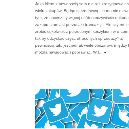
Jako klient z pewnością sam nie raz zrezygnowałeś
wielu zakupów. Będąc sprzedawcą nie ma nic dziw
tym, że chcesz by więcej osób rzeczywiście dokona
zakupu, zamiast porzucało transakcje. Ale czy moż
zrobić cokolwiek z porzuconym koszykiem w e-co
tak by odzyskać część utraconych sprzedaży? Z
pewnością tak, jest jednak wiele obszarów, między 
można nawigować i poprawiać. W t...
»