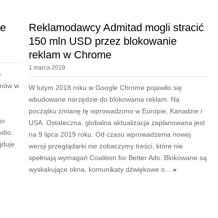
ie
Reklamodawcy Admitad mogli stracić
150 mln USD przez blokowanie
reklam w Chrome
1 marca 2019
e
lmów w
W lutym 2018 roku w Google Chrome pojawiło się
wbudowane narzędzie do blokowania reklam. Na
początku zmianę tę wprowadzono w Europie, Kanadzie i
go
USA. Ostateczna, globalna aktualizacja zaplanowana jest
udio.
na 9 lipca 2019 roku. Od czasu wprowadzenia nowej
jduje
wersji przeglądarki nie zobaczymy treści, które nie
spełniają wymagań Coalition for Better Ads. Blokowane są
wyskakujące okna, komunikaty dźwiękowe o...
»