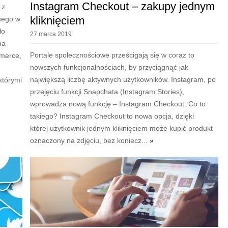
Instagram Checkout – zakupy jednym
 z
kliknięciem
nego w
ło
27 marca 2019
na
Portale społecznościowe prześcigają się w coraz to
mmerce,
nowszych funkcjonalnościach, by przyciągnąć jak
największą liczbę aktywnych użytkowników. Instagram, po
którymi
przejęciu funkcji Snapchata (Instagram Stories),
wprowadza nową funkcję – Instagram Checkout. Co to
takiego? Instagram Checkout to nowa opcja, dzięki
której użytkownik jednym kliknięciem może kupić produkt
oznaczony na zdjęciu, bez koniecz...
»