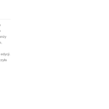
u
o
anży
e,
edycji.
czyła