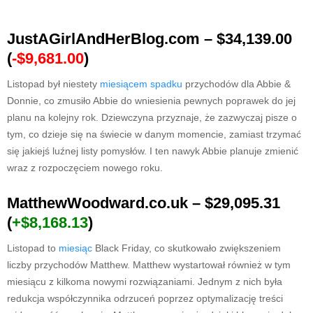
JustAGirlAndHerBlog.com – $34,139.00
(
-$9,681.00
)
Listopad był niestety
miesiącem spadku
przychodów dla Abbie &
Donnie, co zmusiło Abbie do wniesienia pewnych poprawek do jej
planu na kolejny rok. Dziewczyna przyznaje, że zazwyczaj pisze o
tym, co dzieje się na świecie w danym momencie, zamiast trzymać
się jakiejś luźnej listy pomysłów. I ten nawyk Abbie planuje zmienić
wraz z rozpoczęciem nowego roku.
MatthewWoodward.co.uk – $29,095.31
(
+$8,168.13
)
Listopad to
miesiąc
Black Friday, co skutkowało zwiększeniem
liczby przychodów Matthew. Matthew wystartował również w tym
miesiącu z kilkoma nowymi rozwiązaniami. Jednym z nich była
redukcja współczynnika odrzuceń poprzez optymalizację treści