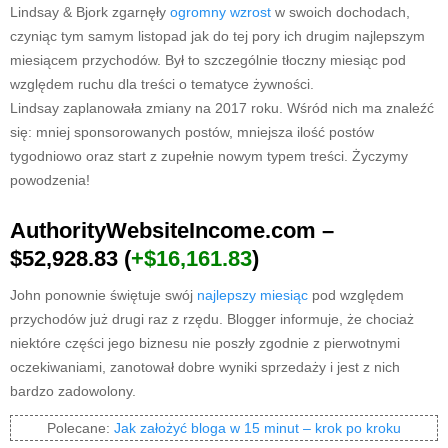
Lindsay & Bjork zgarnęły
ogromny wzrost
w swoich dochodach,
czyniąc tym samym listopad jak do tej pory ich drugim najlepszym
miesiącem przychodów. Był to szczególnie tłoczny miesiąc pod
względem ruchu dla treści o tematyce żywności.
Lindsay zaplanowała zmiany na 2017 roku. Wśród nich ma znaleźć
się: mniej sponsorowanych postów, mniejsza ilość postów
tygodniowo oraz start z zupełnie nowym typem treści. Życzymy
powodzenia!
AuthorityWebsiteIncome.com –
$52,928.83 (
+$16,161.83
)
John ponownie świętuje swój
najlepszy miesiąc
pod względem
przychodów już drugi raz z rzędu. Blogger informuje, że chociaż
niektóre części jego biznesu nie poszły zgodnie z pierwotnymi
oczekiwaniami, zanotował dobre wyniki sprzedaży i jest z nich
bardzo zadowolony.
Polecane:
Jak założyć bloga w 15 minut – krok po kroku