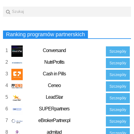
Ranking programów partnerskich
1
Conversand
Szczegóły
2
NutriProfits
Szczegóły
3
Cash in Pills
Szczegóły
4
Ceneo
Szczegóły
5
LeadStar
Szczegóły
6
SUPERpartners
Szczegóły
7
eBrokerPartner.pl
Szczegóły
8
admitad
Szczegóły