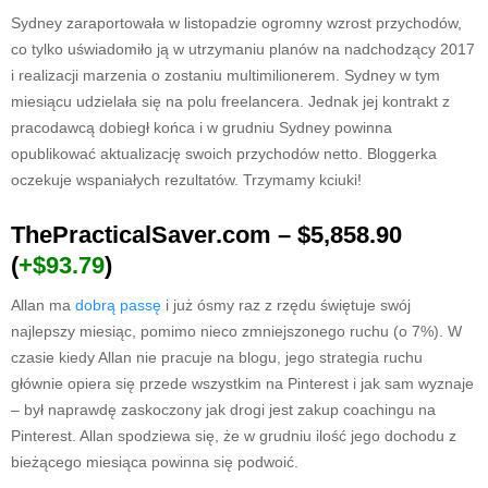
Sydney zaraportowała w listopadzie ogromny wzrost przychodów,
co tylko uświadomiło ją w utrzymaniu planów na nadchodzący 2017
i realizacji marzenia o zostaniu multimilionerem. Sydney w tym
miesiącu udzielała się na polu freelancera. Jednak jej kontrakt z
pracodawcą dobiegł końca i w grudniu Sydney powinna
opublikować aktualizację swoich przychodów netto. Bloggerka
oczekuje wspaniałych rezultatów. Trzymamy kciuki!
ThePracticalSaver.com – $5,858.90
(
+$93.79
)
Allan ma
dobrą passę
i już ósmy raz z rzędu świętuje swój
najlepszy miesiąc, pomimo nieco zmniejszonego ruchu (o 7%). W
czasie kiedy Allan nie pracuje na blogu, jego strategia ruchu
głównie opiera się przede wszystkim na Pinterest i jak sam wyznaje
– był naprawdę zaskoczony jak drogi jest zakup coachingu na
Pinterest. Allan spodziewa się, że w grudniu ilość jego dochodu z
bieżącego miesiąca powinna się podwoić.