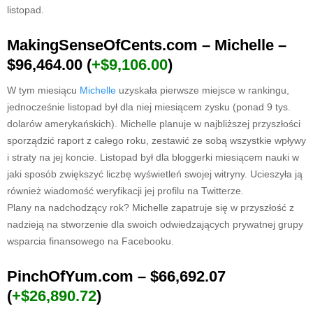
listopad.
MakingSenseOfCents.com – Michelle –
$96,464.00
(
+$9,106.00
)
W tym miesiącu
Michelle
uzyskała pierwsze miejsce w rankingu,
jednocześnie listopad był dla niej miesiącem zysku (ponad 9 tys.
dolarów amerykańskich). Michelle planuje w najbliższej przyszłości
sporządzić raport z całego roku, zestawić ze sobą wszystkie wpływy
i straty na jej koncie. Listopad był dla bloggerki miesiącem nauki w
jaki sposób zwiększyć liczbę wyświetleń swojej witryny. Ucieszyła ją
również wiadomość weryfikacji jej profilu na Twitterze.
Plany na nadchodzący rok? Michelle zapatruje się w przyszłość z
nadzieją na stworzenie dla swoich odwiedzających prywatnej grupy
wsparcia finansowego na Facebooku.
PinchOfYum.com – $66,692.07
(
+$26,890.72
)