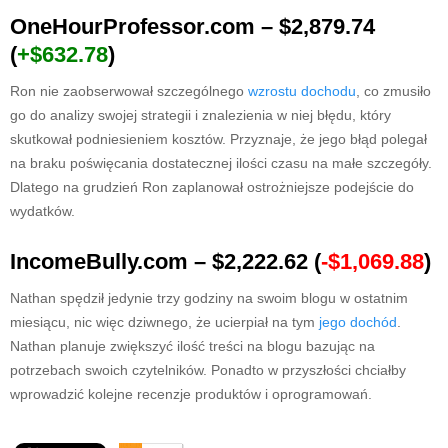
OneHourProfessor.com – $2,879.74
(
+$632.78
)
Ron nie zaobserwował szczególnego
wzrostu dochodu
, co zmusiło
go do analizy swojej strategii i znalezienia w niej błędu, który
skutkował podniesieniem kosztów. Przyznaje, że jego błąd polegał
na braku poświęcania dostatecznej ilości czasu na małe szczegóły.
Dlatego na grudzień Ron zaplanował ostrożniejsze podejście do
wydatków.
IncomeBully.com – $2,222.62 (
-$1,069.88
)
Nathan spędził jedynie trzy godziny na swoim blogu w ostatnim
miesiącu, nic więc dziwnego, że ucierpiał na tym
jego dochód
.
Nathan planuje zwiększyć ilość treści na blogu bazując na
potrzebach swoich czytelników. Ponadto w przyszłości chciałby
wprowadzić kolejne recenzje produktów i oprogramowań.