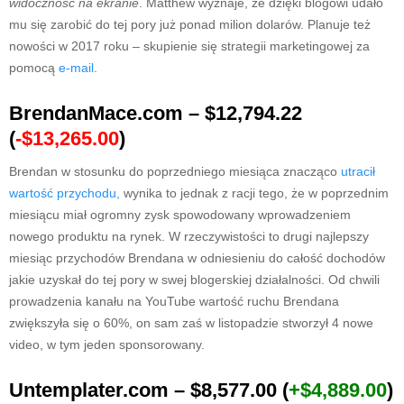
widoczność na ekranie
. Matthew wyznaje, że dzięki blogowi udało
mu się zarobić do tej pory już ponad milion dolarów. Planuje też
nowości w 2017 roku – skupienie się strategii marketingowej za
pomocą
e-mail
.
BrendanMace.com – $12,794.22
(
-$13,265.00
)
Brendan w stosunku do poprzedniego miesiąca znacząco
utracił
wartość przychodu,
wynika to jednak z racji tego, że w poprzednim
miesiącu miał ogromny zysk spowodowany wprowadzeniem
nowego produktu na rynek. W rzeczywistości to drugi najlepszy
miesiąc przychodów Brendana w odniesieniu do całość dochodów
jakie uzyskał do tej pory w swej blogerskiej działalności. Od chwili
prowadzenia kanału na YouTube wartość ruchu Brendana
zwiększyła się o 60%, on sam zaś w listopadzie stworzył 4 nowe
video, w tym jeden sponsorowany.
Untemplater.com – $8,577.00 (
+$4,889.00
)