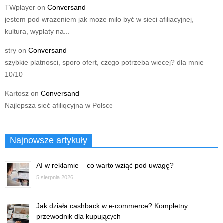
TWplayer
on
Conversand
jestem pod wrazeniem jak moze miło być w sieci afiliacyjnej,
kultura, wypłaty na...
stry
on
Conversand
szybkie platnosci, sporo ofert, czego potrzeba wiecej? dla mnie
10/10
Kartosz
on
Conversand
Najlepsza sieć afiliqcyjna w Polsce
Najnowsze artykuły
AI w reklamie – co warto wziąć pod uwagę?
5 sierpnia 2026
Jak działa cashback w e-commerce? Kompletny
przewodnik dla kupujących