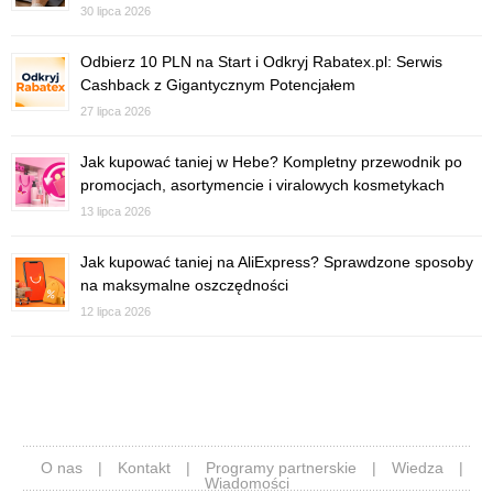
30 lipca 2026
Odbierz 10 PLN na Start i Odkryj Rabatex.pl: Serwis
Cashback z Gigantycznym Potencjałem
27 lipca 2026
Jak kupować taniej w Hebe? Kompletny przewodnik po
promocjach, asortymencie i viralowych kosmetykach
13 lipca 2026
Jak kupować taniej na AliExpress? Sprawdzone sposoby
na maksymalne oszczędności
12 lipca 2026
O nas
|
Kontakt
|
Programy partnerskie
|
Wiedza
|
Wiadomości