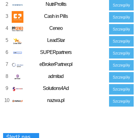
2
NutriProfits
Szczegóły
3
Cash in Pills
Szczegóły
4
Ceneo
Szczegóły
5
LeadStar
Szczegóły
6
SUPERpartners
Szczegóły
7
eBrokerPartner.pl
Szczegóły
8
admitad
Szczegóły
9
Solutions4Ad
Szczegóły
10
nazwa.pl
Szczegóły
Śledź nas…