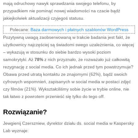
mają odruchowy nawyk sprawdzania swojego telefonu, by
przypadkiem nie pominąć nowej wiadomości na czacie bądź
jakiejkolwiek aktualizacji czyjegoś statusu.
Polecane:
Baza darmowych i płatnych szablonów WordPress
Pozytywną uwagą zaobserwowaną w trakcie badania jest fakt, że
użytkownicy najczęściej są świadomi swego uzależnienia, co więcej
– wykazują w stosunku do siebie bardzo wysoki poziom
samokrytyki. Aż
78%
z nich przyznało, że rozważało już całkowitą
rezygnację z social media. Co ich jednak przed tym powstrzymuje?
Obawa przed utratą kontaktu ze znajomymi (62%), bądź swoich
cyfrowych wspomnień, zapisanych w social media w postaci zdjęć
czy filmów (21%). Wykształciliśmy sobie życie w trybie online, nie
tak łatwo z powrotem przenieść się tylko do tego off.
Rozwiązanie?
Jewgienij Czerszniew, dyrektor działu ds. social media w Kaspersky
Lab wyznaje: