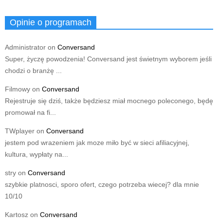
Opinie o programach
Administrator
on
Conversand
Super, życzę powodzenia! Conversand jest świetnym wyborem jeśli
chodzi o branżę ...
Filmowy
on
Conversand
Rejestruje się dziś, także będziesz miał mocnego poleconego, będę
promował na fi...
TWplayer
on
Conversand
jestem pod wrazeniem jak moze miło być w sieci afiliacyjnej,
kultura, wypłaty na...
stry
on
Conversand
szybkie platnosci, sporo ofert, czego potrzeba wiecej? dla mnie
10/10
Kartosz
on
Conversand