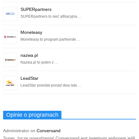
SUPERpartners
SUPERpartners to sieć afiliacyjna …
Moneteasy
Moneteasy to program partnerski …
nazwa.pl
Nazwa.pl to jeden z …
LeadStar
LeadStar powstał ponad dwa lata …
Opinie o programach
Administrator
on
Conversand
Super, życzę powodzenia! Conversand jest świetnym wyborem jeśli