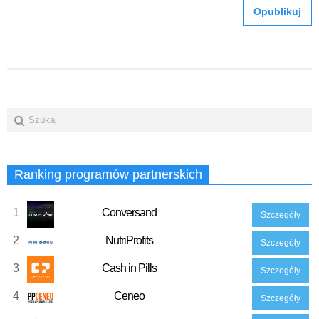
Ranking programów partnerskich
1
Conversand
Szczegóły
2
NutriProfits
Szczegóły
3
Cash in Pills
Szczegóły
4
Ceneo
Szczegóły