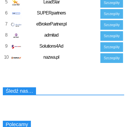
5
LeadStar
Szczegóły
6
SUPERpartners
Szczegóły
7
eBrokerPartner.pl
Szczegóły
8
admitad
Szczegóły
9
Solutions4Ad
Szczegóły
10
nazwa.pl
Szczegóły
Śledź nas…
Polecamy