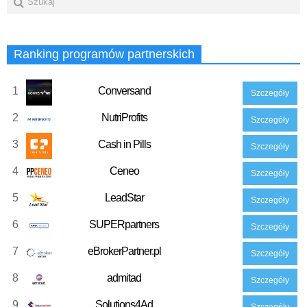
Ranking programów partnerskich
1
Conversand
Szczegóły
2
NutriProfits
Szczegóły
3
Cash in Pills
Szczegóły
4
Ceneo
Szczegóły
5
LeadStar
Szczegóły
6
SUPERpartners
Szczegóły
7
eBrokerPartner.pl
Szczegóły
8
admitad
Szczegóły
9
Solutions4Ad
Szczegóły