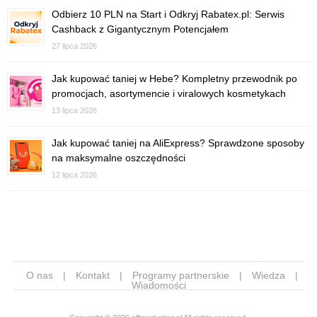
Odbierz 10 PLN na Start i Odkryj Rabatex.pl: Serwis
Cashback z Gigantycznym Potencjałem
27 lipca 2026
Jak kupować taniej w Hebe? Kompletny przewodnik po
promocjach, asortymencie i viralowych kosmetykach
13 lipca 2026
Jak kupować taniej na AliExpress? Sprawdzone sposoby
na maksymalne oszczędności
12 lipca 2026
O nas
|
Kontakt
|
Programy partnerskie
|
Wiedza
|
Wiadomości