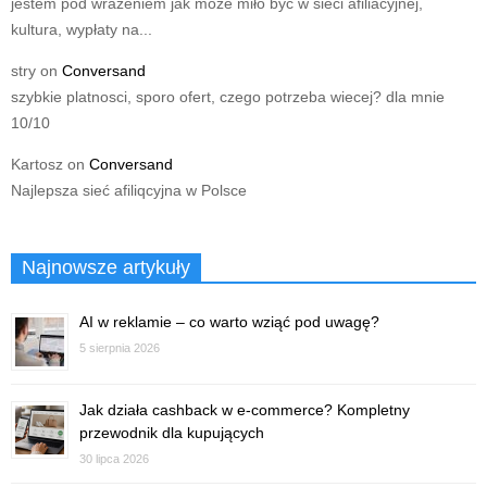
jestem pod wrazeniem jak moze miło być w sieci afiliacyjnej,
kultura, wypłaty na...
stry
on
Conversand
szybkie platnosci, sporo ofert, czego potrzeba wiecej? dla mnie
10/10
Kartosz
on
Conversand
Najlepsza sieć afiliqcyjna w Polsce
Najnowsze artykuły
AI w reklamie – co warto wziąć pod uwagę?
5 sierpnia 2026
Jak działa cashback w e-commerce? Kompletny
przewodnik dla kupujących
30 lipca 2026