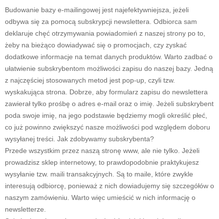
Budowanie bazy e-mailingowej jest najefektywniejsza, jeżeli
odbywa się za pomocą subskrypcji newslettera. Odbiorca sam
deklaruje chęć otrzymywania powiadomień z naszej strony po to,
żeby na bieżąco dowiadywać się o promocjach, czy zyskać
dodatkowe informacje na temat danych produktów. Warto zadbać o
ułatwienie subskrybentom możliwości zapisu do naszej bazy. Jedną
z najczęściej stosowanych metod jest pop-up, czyli tzw.
wyskakująca strona. Dobrze, aby formularz zapisu do newslettera
zawierał tylko prośbę o adres e-mail oraz o imię. Jeżeli subskrybent
poda swoje imię, na jego podstawie będziemy mogli określić płeć,
co już powinno zwiększyć nasze możliwości pod względem doboru
wysyłanej treści. Jak zdobywamy subskrybenta?
Przede wszystkim przez naszą stronę www, ale nie tylko. Jeżeli
prowadzisz sklep internetowy, to prawdopodobnie praktykujesz
wysyłanie tzw. maili transakcyjnych. Są to maile, które zwykle
interesują odbiorcę, ponieważ z nich dowiadujemy się szczegółów o
naszym zamówieniu. Warto więc umieścić w nich informację o
newsletterze.