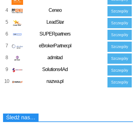
4
Ceneo
Szczegóły
5
LeadStar
Szczegóły
6
SUPERpartners
Szczegóły
7
eBrokerPartner.pl
Szczegóły
8
admitad
Szczegóły
9
Solutions4Ad
Szczegóły
10
nazwa.pl
Szczegóły
Śledź nas…