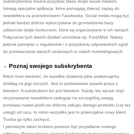
Subskrybentów można pozyskać także dzięki social mediom.
Istnieją specjalne aplikacje, które pomagają zbierać zapisy do
newslettera za pośrednictwem Facebooka. Social media mogą być
jednak bardzo dobrze wykorzystane do gromadzenia bazy
odbiorców dzięki konkursom, które są organizowane w ich ramach.
Połączenie tych dwóch działań umożliwia np. FreshMail. Należy
jedynie pamiętać o regulaminie i o pozyskaniu odpowiednich zgód
do przetwarzania danych osobowych w celach marketingowych.
Poznaj swojego subskrybenta
Klient musi wiedzieć, że wszelkie działania jakie podejmujemy
działają na jego korzyść. Jest to podstawowa zasada pracy z
klientem. A subskrybent też jest klientem. Każdy, kto wyrazi chęć
otrzymywania newslettera zasługuje na szczególną uwagę,
ponieważ nawet jeżeli nie dokona zakupu danego produktu (czy też
usługi) od razu, to mimo wszystko jest to potencjalnie nowy klient.
Trzeba go tylko zachęcić.
I pierwszym takim krokiem powinno być przywitanie nowego
odbiorcy. Personalizacja stanowi fundament skutecznej kampanii e-