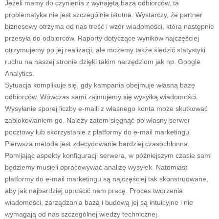
Jeżeli mamy do czynienia z wynajętą bazą odbiorców, ta
problematyka nie jest szczególnie istotna. Wystarczy, że partner
biznesowy otrzyma od nas treść i wzór wiadomości, którą następnie
przesyła do odbiorców. Raporty dotyczące wyników najczęściej
otrzymujemy po jej realizacji, ale możemy także śledzić statystyki
ruchu na naszej stronie dzięki takim narzędziom jak np. Google
Analytics.
Sytuacja komplikuje się, gdy kampania obejmuje własną bazę
odbiorców. Wówczas sami zajmujemy się wysyłką wiadomości.
Wysyłanie sporej liczby e-maili z własnego konta może skutkować
zablokowaniem go. Należy zatem sięgnąć po własny serwer
pocztowy lub skorzystanie z platformy do e-mail marketingu.
Pierwsza metoda jest zdecydowanie bardziej czasochłonna.
Pomijając aspekty konfiguracji serwera, w późniejszym czasie sami
będziemy musieli opracowywać analizę wysyłek. Natomiast
platformy do e-mail marketingu są najczęściej tak skonstruowane,
aby jak najbardziej uprościć nam pracę. Proces tworzenia
wiadomości, zarządzania bazą i budową jej są intuicyjne i nie
wymagają od nas szczególnej wiedzy technicznej.