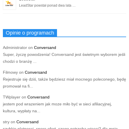
LeadStar powstał ponad dwa lata …
Opinie o programach
Administrator
on
Conversand
Super, życzę powodzenia! Conversand jest świetnym wyborem jeśli
chodzi o branżę ...
Filmowy
on
Conversand
Rejestruje się dziś, także będziesz miał mocnego poleconego, będę
promował na fi...
TWplayer
on
Conversand
jestem pod wrazeniem jak moze miło być w sieci afiliacyjnej,
kultura, wypłaty na...
stry
on
Conversand
szybkie platnosci, sporo ofert, czego potrzeba wiecej? dla mnie