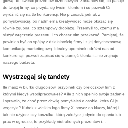
głową” do kwestii prezentów biznesowych. Zastanów się, co pasuje
do twojej firmy, co przyda się twoim klientom i co pozwoli Ci
wyróżnić się na tle konkurencji. Nie przesadź jednak z
pomysłowością, bo nadmierna kreatywność może okazać się
równie zgubna, co sztampowy drobiazg. Przemyśl to, czemu ma
służyć wręczenie prezentu i co chcesz nim przekazać. Pamiętaj, że
powinien być on spójny z działalnością firmy i z jej dotychczasową
komunikacją marketingową. Idealny upominek odróżni nas od
konkurencji, pozwoli zapisać się w pamięć klienta i…nie zrujnuje
naszego budżetu.
Wystrzegaj się tandety
Ile masz w biurku długopisów, przypinek czy breloczków firm z
którymi kiedyś współpracowałeś? A ile z nich spełniło swoje zadanie
i sprawiło, że choć przez chwilę pomyślałeś o osobie, która Ci je
wręczyła? Kubek z wielkim logo firmy X, smycz do kluczy, której i
tak nie użyjesz czy koszulka, którą założysz jedynie do spania lub
prac w ogrodzie, to przykłady nietrafionych prezentów i…