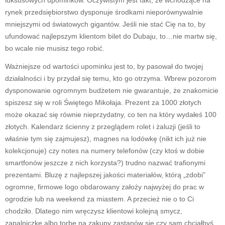
rynek przedsiębiorstwo dysponuje środkami nieporównywalnie
mniejszymi od światowych gigantów. Jeśli nie stać Cię na to, by
ufundować najlepszym klientom bilet do Dubaju, to…nie martw się,
bo wcale nie musisz tego robić.
Ważniejsze od wartości upominku jest to, by pasował do twojej
działalności i by przydał się temu, kto go otrzyma. Wbrew pozorom
dysponowanie ogromnym budżetem nie gwarantuje, że znakomicie
spiszesz się w roli Świętego Mikołaja. Prezent za 1000 złotych
może okazać się równie nieprzydatny, co ten na który wydałeś 100
złotych. Kalendarz ścienny z przeglądem rolet i żaluzji (jeśli to
właśnie tym się zajmujesz), magnes na lodówkę (nikt ich już nie
kolekcjonuje) czy notes na numery telefonów (czy ktoś w dobie
smartfonów jeszcze z nich korzysta?) trudno nazwać trafionymi
prezentami. Bluzę z najlepszej jakości materiałów, którą „zdobi”
ogromne, firmowe logo obdarowany założy najwyżej do prac w
ogrodzie lub na weekend za miastem. A przecież nie o to Ci
chodziło. Dlatego nim wręczysz klientowi kolejną smycz,
zapalniczkę albo torbę na zakupy zastanów się czy sam chciałbyś