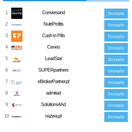
1
Conversand
Szczegóły
2
NutriProfits
Szczegóły
3
Cash in Pills
Szczegóły
4
Ceneo
Szczegóły
5
LeadStar
Szczegóły
6
SUPERpartners
Szczegóły
7
eBrokerPartner.pl
Szczegóły
8
admitad
Szczegóły
9
Solutions4Ad
Szczegóły
10
nazwa.pl
Szczegóły