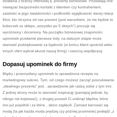
działania z branży offlinowej tj. prezenty biznesowe. Pozwalają one
nawiązać bezpośredni kontakt z klientem czy kontrahentem,
zaistnieć w jego świadomości i podkreślić wyjątkowość danej relacji.
Ktoś, kto otrzyma od nas prezent (pod warunkiem, że nie będzie to
kubeczek ze sklepu „wszystko po 5 złotych”) poczuje się
wyróżniony i doceniony. Na początku biznesowej znajomości
upominek przełamie pierwsze lody, na dalszym etapie może
stanowić podziękowanie za lojalność (w końcu klient spośród wielu
innych ofert wybrał akurat naszą firmę) i owocną współpracę.
Dopasuj upominek do firmy
Mądry i przemyślany upominek to sprawdzona recepta na
marketingowy sukces. Tym, od czego możesz zacząć poszukiwania
„idealnego prezentu” jest…sprawdzenie jak radzą sobie z tym inni.
Z jednej strony może to stanowić inspirację (pamiętaj jednak, by
nikogo nie kopiować), z drugiej pozwoli Ci uniknąć błędów, które
inni już popełnili i za które…słono zapłacili. Zamiast kierować się
modą (ta jak każda moda prędzej czy później przeminie) podejdź „z