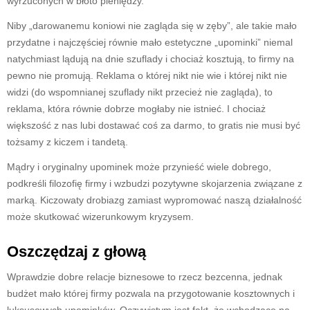
wyrzuconych w błoto pieniędzy.
Niby „darowanemu koniowi nie zagląda się w zęby”, ale takie mało
przydatne i najczęściej równie mało estetyczne „upominki” niemal
natychmiast lądują na dnie szuflady i chociaż kosztują, to firmy na
pewno nie promują. Reklama o której nikt nie wie i której nikt nie
widzi (do wspomnianej szuflady nikt przecież nie zagląda), to
reklama, która równie dobrze mogłaby nie istnieć. I chociaż
większość z nas lubi dostawać coś za darmo, to gratis nie musi być
tożsamy z kiczem i tandetą.
Mądry i oryginalny upominek może przynieść wiele dobrego,
podkreśli filozofię firmy i wzbudzi pozytywne skojarzenia związane z
marką. Kiczowaty drobiazg zamiast wypromować naszą działalność
może skutkować wizerunkowym kryzysem.
Oszczędzaj z głową
Wprawdzie dobre relacje biznesowe to rzecz bezcenna, jednak
budżet mało której firmy pozwala na przygotowanie kosztownych i
luksusowych upominków. Oczywistym jest fakt, że wchodzące na