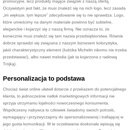
promocyjne, lecz produkty mające związek z naszą ofertą.
Oczywistym jest fakt, że musi znaleźć się na nich logo, lecz zasada
„im większe, tym lepsze” zdecydowanie się tu nie sprawdza. Logo,
które umieścimy na danym materiale powinno być subtelne,
eleganckie i kojarzyć się z naszą firmą. Nie oznacza to, że
koniecznie musi znaleźć się tam nazwa przedsiębiorstwa. Równie
dobrze sprawdzi się związana z naszym biznesem kolorystyka,
jakiś charakterystyczny element (ludzika Michelin nikomu nie trzeba
przedstawiać), albo nawet melodia (jak ta kojarzona z radiową
Trójką).
Personalizacja to podstawa
Chociaż świat online ułatwił dotarcie z przekazem do potencjalnego
klienta, to jednocześnie natłok marketingowych informacji nie
sprzyja utrzymaniu lojalności nowoczesnego konsumenta.
Współczesny nabywca to człowiek świadomy swoich potrzeb,
wymagający i przyzwyczajony do spersonalizowanej i trafiającej w
jego gusta komunikacji. W te oczekiwania doskonale wpisują się