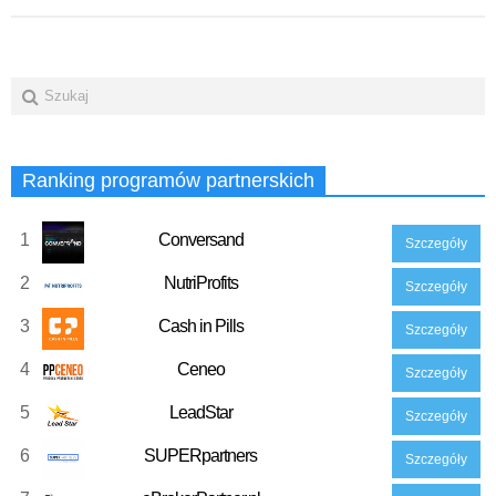
Ranking programów partnerskich
1
Conversand
Szczegóły
2
NutriProfits
Szczegóły
3
Cash in Pills
Szczegóły
4
Ceneo
Szczegóły
5
LeadStar
Szczegóły
6
SUPERpartners
Szczegóły