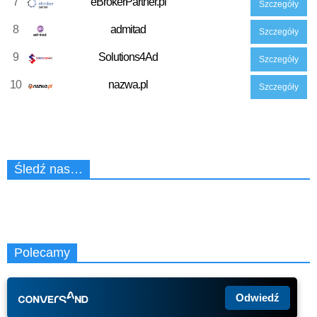
7
eBrokerPartner.pl
Szczegóły
8
admitad
Szczegóły
9
Solutions4Ad
Szczegóły
10
nazwa.pl
Szczegóły
Śledź nas…
Polecamy
Odwiedź