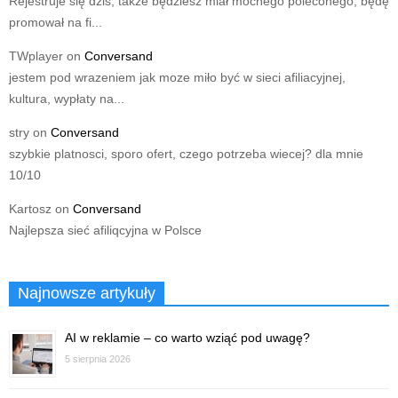
Rejestruje się dziś, także będziesz miał mocnego poleconego, będę
promował na fi...
TWplayer
on
Conversand
jestem pod wrazeniem jak moze miło być w sieci afiliacyjnej,
kultura, wypłaty na...
stry
on
Conversand
szybkie platnosci, sporo ofert, czego potrzeba wiecej? dla mnie
10/10
Kartosz
on
Conversand
Najlepsza sieć afiliqcyjna w Polsce
Najnowsze artykuły
AI w reklamie – co warto wziąć pod uwagę?
5 sierpnia 2026