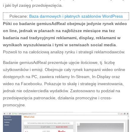
i jaki był zasięg przedsięwzięcia.
Polecane:
Baza darmowych i płatnych szablonów WordPress
Póki co badanie gemiusAdReal obejmuje jedynie rynek wideo
on line, jednak w planach na najbliższe miesiące ma tez
badania nad tradycyjnymi reklamami, display, reklamami w
wynikach wyszukiwania i tymi w serwisach social media
.
Pozwoli to na całościową analizę rynku i strategii reklamodawców.
Badanie gemiusAdReal prezentuje ujęcie ilościowe, tj. liczbę
użytkowników i emisji. Obejmuje cały rynek kampanii wideo online
dostępnych na PC, zawiera reklamy In-Stream, In-Display oraz
wideo na Facebooku. Pokazuje to skalę i strategię inwestowania,
jednak nie odzwierciedla wydatków. Zastosowano tu podział na
przedsięwzięcia patronackie, działania promocyjne i cross-
promocyjne.