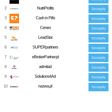
2
NutriProfits
Szczegóły
3
Cash in Pills
Szczegóły
4
Ceneo
Szczegóły
5
LeadStar
Szczegóły
6
SUPERpartners
Szczegóły
7
eBrokerPartner.pl
Szczegóły
8
admitad
Szczegóły
9
Solutions4Ad
Szczegóły
10
nazwa.pl
Szczegóły