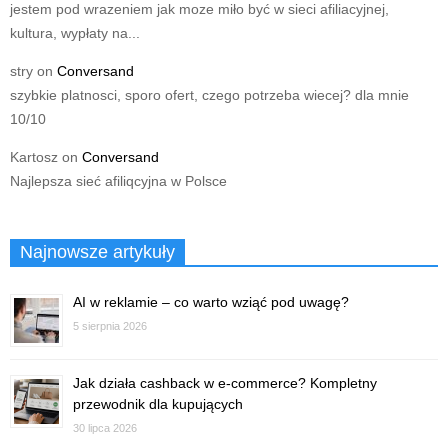
jestem pod wrazeniem jak moze miło być w sieci afiliacyjnej,
kultura, wypłaty na...
stry
on
Conversand
szybkie platnosci, sporo ofert, czego potrzeba wiecej? dla mnie
10/10
Kartosz
on
Conversand
Najlepsza sieć afiliqcyjna w Polsce
Najnowsze artykuły
AI w reklamie – co warto wziąć pod uwagę?
5 sierpnia 2026
Jak działa cashback w e-commerce? Kompletny
przewodnik dla kupujących
30 lipca 2026