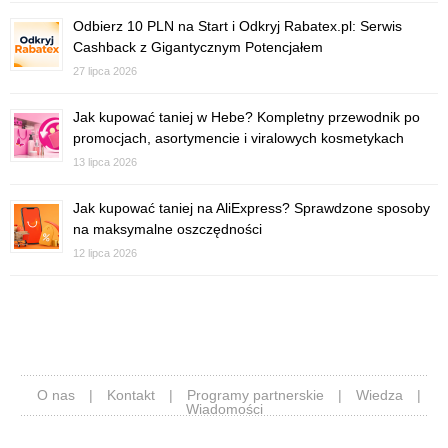
Odbierz 10 PLN na Start i Odkryj Rabatex.pl: Serwis
Cashback z Gigantycznym Potencjałem
27 lipca 2026
Jak kupować taniej w Hebe? Kompletny przewodnik po
promocjach, asortymencie i viralowych kosmetykach
13 lipca 2026
Jak kupować taniej na AliExpress? Sprawdzone sposoby
na maksymalne oszczędności
12 lipca 2026
O nas
|
Kontakt
|
Programy partnerskie
|
Wiedza
|
Wiadomości