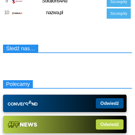
9
Solutions4Ad
Szczegóły
10
nazwa.pl
Szczegóły
Śledź nas…
Polecamy
Odwiedź
Odwiedź