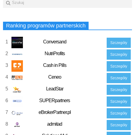
Ranking programów partnerskich
1
Conversand
Szczegóły
2
NutriProfits
Szczegóły
3
Cash in Pills
Szczegóły
4
Ceneo
Szczegóły
5
LeadStar
Szczegóły
6
SUPERpartners
Szczegóły
7
eBrokerPartner.pl
Szczegóły
8
admitad
Szczegóły