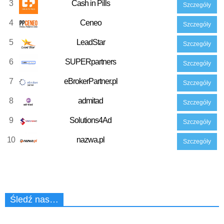
3
Cash in Pills
Szczegóły
4
Ceneo
Szczegóły
5
LeadStar
Szczegóły
6
SUPERpartners
Szczegóły
7
eBrokerPartner.pl
Szczegóły
8
admitad
Szczegóły
9
Solutions4Ad
Szczegóły
10
nazwa.pl
Szczegóły
Śledź nas…