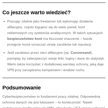
Co jeszcze warto wiedzieć?
Pracując zdalnie jako freelancer lub wykonując działania
afiliacyjne, często logujesz się do wielu paneli, kont
reklamowych czy systemów analitycznych. W takich sytuacjach
bezpieczeństwo kont
ma kluczowe znaczenie – każde
przejęcie może oznaczać utratę zarobków lub reputacji.
Jeśli zarabiasz przez sieci afiliacyjne (np.
Conversand
),
pamiętaj, by zabezpieczyć swoje linki, loginy i dane do statystyk.
Warto także korzystać z dodatkowej warstwy ochrony, jaką daje
VPN przy zarządzaniu kampaniami i analizie ruchu.
Podsumowanie
Cyberbezpieczeństwo to fundament pracy zdalnej. Odpowiednia
ochrona danych nie jest luksusem – to konieczność. Nawet
podstawowe środki, takie jak VPN, silne hasła i 2FA, mogą uchronić