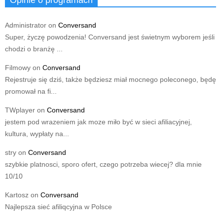
Opinie o programach
Administrator
on
Conversand
Super, życzę powodzenia! Conversand jest świetnym wyborem jeśli
chodzi o branżę ...
Filmowy
on
Conversand
Rejestruje się dziś, także będziesz miał mocnego poleconego, będę
promował na fi...
TWplayer
on
Conversand
jestem pod wrazeniem jak moze miło być w sieci afiliacyjnej,
kultura, wypłaty na...
stry
on
Conversand
szybkie platnosci, sporo ofert, czego potrzeba wiecej? dla mnie
10/10
Kartosz
on
Conversand
Najlepsza sieć afiliqcyjna w Polsce