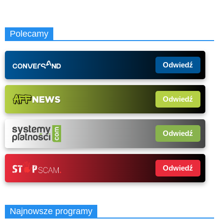
Polecamy
Odwiedź
Odwiedź
Odwiedź
Odwiedź
Najnowsze programy