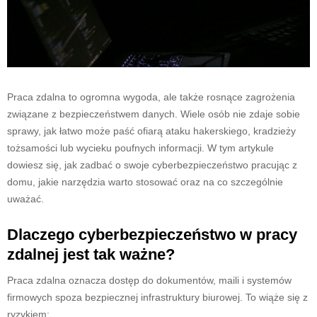
Praca zdalna to ogromna wygoda, ale także rosnące zagrożenia
związane z bezpieczeństwem danych. Wiele osób nie zdaje sobie
sprawy, jak łatwo może paść ofiarą ataku hakerskiego, kradzieży
tożsamości lub wycieku poufnych informacji. W tym artykule
dowiesz się, jak zadbać o swoje cyberbezpieczeństwo pracując z
domu, jakie narzędzia warto stosować oraz na co szczególnie
uważać.
Dlaczego cyberbezpieczeństwo w pracy
zdalnej jest tak ważne?
Praca zdalna oznacza dostęp do dokumentów, maili i systemów
firmowych spoza bezpiecznej infrastruktury biurowej. To wiąże się z
ryzykiem: