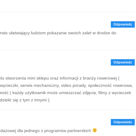
Odpowiedz
wis ułatwiający ludziom pokazanie swoich zalet w drodze do
Odpowiedz
u stworzenia mini sklepu oraz informacji z branży rowerowej (
wycieczki, serwis mechaniczny, video porady, społeczność rowerowa,
iwość ( każdy użytkownik może umieszczać zdjęcia, filmy z wycieczek
ielić się z tym z innymi ).
Odpowiedz
edażowej dla jednego z programów partnerskich