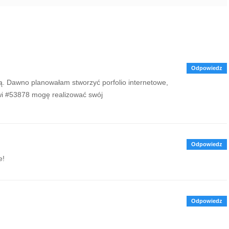
Odpowiedz
ią. Dawno planowałam stworzyć porfolio internetowe,
wowi #53878 mogę realizować swój
Odpowiedz
e!
Odpowiedz