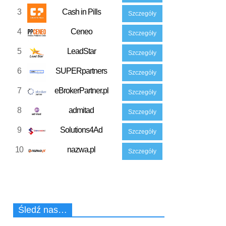
3
Cash in Pills
Szczegóły
4
Ceneo
Szczegóły
5
LeadStar
Szczegóły
6
SUPERpartners
Szczegóły
7
eBrokerPartner.pl
Szczegóły
8
admitad
Szczegóły
9
Solutions4Ad
Szczegóły
10
nazwa.pl
Szczegóły
Śledź nas…