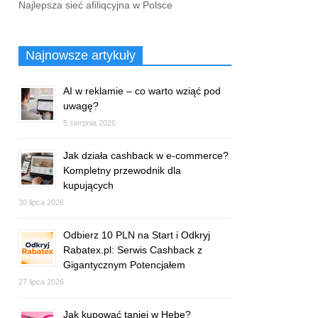
Najlepsza sieć afiliqcyjna w Polsce
Najnowsze artykuły
AI w reklamie – co warto wziąć pod
uwagę?
5 sierpnia 2026
Jak działa cashback w e-commerce?
Kompletny przewodnik dla
kupujących
30 lipca 2026
Odbierz 10 PLN na Start i Odkryj
Rabatex.pl: Serwis Cashback z
Gigantycznym Potencjałem
27 lipca 2026
Jak kupować taniej w Hebe?