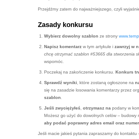
Przejdźmy zatem do najważniejszego, czyli wyjaśni
Zasady konkursu
Wybierz dowolny szablon
ze strony
www.templ
Napisz komentarz
w tym artykule i
zawrzyj w 
chcę otrzymać szablon #53665 dla stworzenia s
wspomóc.
Poczekaj na zakończenie konkursu.
Konkurs tr
Sprawdź wyniki
, które zostaną ogłoszone na
n
się na zasadzie losowania komentarzy przez or
szablon
.
Jeśli zwyciężyłeś
,
otrzymasz
na
podany w ko
Możesz go użyć do dowolnych celów – budowy no
aby podać poprawny adres email oraz nume
Jeśli macie jakieś pytania zapraszamy do kontaktu