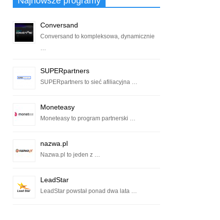
Najnowsze programy
Conversand
Conversand to kompleksowa, dynamicznie
…
SUPERpartners
SUPERpartners to sieć afiliacyjna …
Moneteasy
Moneteasy to program partnerski …
nazwa.pl
Nazwa.pl to jeden z …
LeadStar
LeadStar powstał ponad dwa lata …