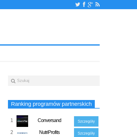
Ranking programów partnerskich
1
Conversand
Szczegóły
2
NutriProfits
Szczegóły