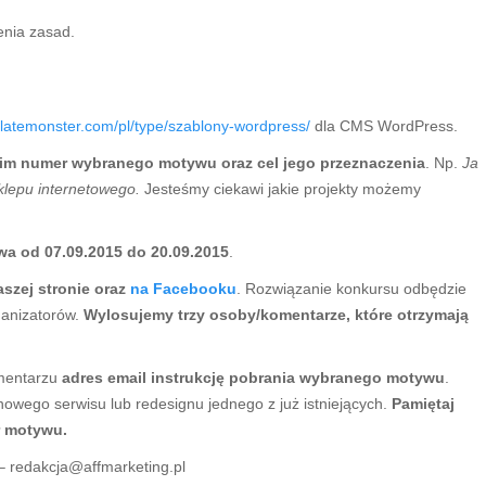
enia zasad.
atemonster.com/pl/type/szablony-wordpress/
dla CMS WordPress.
nim numer wybranego motywu oraz cel jego przeznaczenia
. Np.
Ja
klepu internetowego.
Jesteśmy ciekawi jakie projekty możemy
wa od 07.09.2015 do 20.09.2015
.
aszej stronie oraz
na Facebooku
. Rozwiązanie konkursu odbędzie
ganizatorów.
Wylosujemy trzy osoby/komentarze, które otrzymają
mentarzu
adres email instrukcję pobrania wybranego motywu
.
wego serwisu lub redesignu jednego z już istniejących.
Pamiętaj
r motywu.
 –
redakcja@affmarketing.pl