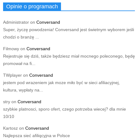
Opinie o programach
Administrator
on
Conversand
Super, życzę powodzenia! Conversand jest świetnym wyborem jeśli
chodzi o branżę ...
Filmowy
on
Conversand
Rejestruje się dziś, także będziesz miał mocnego poleconego, będę
promował na fi...
TWplayer
on
Conversand
jestem pod wrazeniem jak moze miło być w sieci afiliacyjnej,
kultura, wypłaty na...
stry
on
Conversand
szybkie platnosci, sporo ofert, czego potrzeba wiecej? dla mnie
10/10
Kartosz
on
Conversand
Najlepsza sieć afiliqcyjna w Polsce