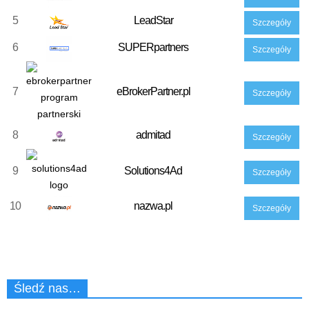
5
LeadStar
Szczegóły
6
SUPERpartners
Szczegóły
7
eBrokerPartner.pl
Szczegóły
8
admitad
Szczegóły
9
Solutions4Ad
Szczegóły
10
nazwa.pl
Szczegóły
Śledź nas…