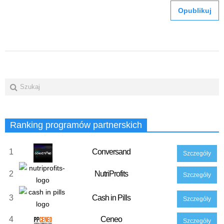
Ranking programów partnerskich
1
Conversand
Szczegóły
2
NutriProfits
Szczegóły
3
Cash in Pills
Szczegóły
4
Ceneo
Szczegóły