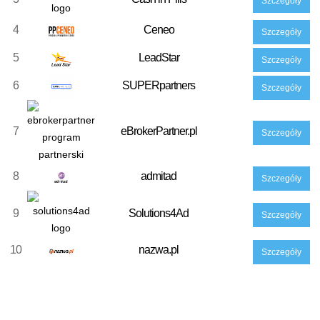
Szczegóły
4
Ceneo
Szczegóły
5
LeadStar
Szczegóły
6
SUPERpartners
Szczegóły
7
eBrokerPartner.pl
Szczegóły
8
admitad
Szczegóły
9
Solutions4Ad
Szczegóły
10
nazwa.pl
Szczegóły