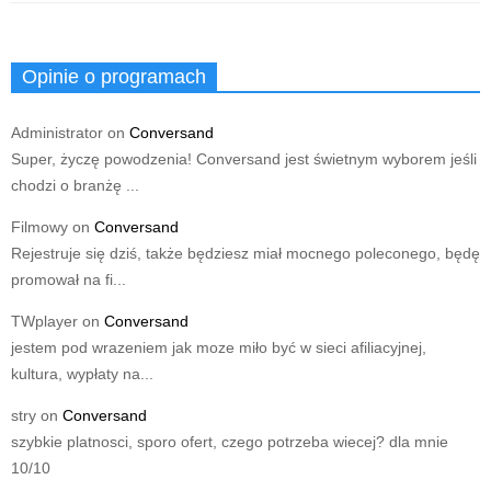
Opinie o programach
Administrator
on
Conversand
Super, życzę powodzenia! Conversand jest świetnym wyborem jeśli
chodzi o branżę ...
Filmowy
on
Conversand
Rejestruje się dziś, także będziesz miał mocnego poleconego, będę
promował na fi...
TWplayer
on
Conversand
jestem pod wrazeniem jak moze miło być w sieci afiliacyjnej,
kultura, wypłaty na...
stry
on
Conversand
szybkie platnosci, sporo ofert, czego potrzeba wiecej? dla mnie
10/10