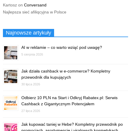
Kartosz
on
Conversand
Najlepsza sieć afiliqcyjna w Polsce
Najnowsze artykuły
AI w reklamie – co warto wziąć pod uwagę?
5 sierpnia 2026
Jak działa cashback w e-commerce? Kompletny
przewodnik dla kupujących
30 lipca 2026
Odbierz 10 PLN na Start i Odkryj Rabatex.pl: Serwis
Cashback z Gigantycznym Potencjałem
27 lipca 2026
Jak kupować taniej w Hebe? Kompletny przewodnik po
promocjach, asortymencie i viralowych kosmetykach