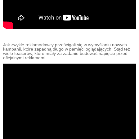
Jak zwykle reklamodawcy prześcigali się w wymyślaniu nowych
kampanii, które zapadną długo w pamięci oglądających. Stąd też
wiele teaserów, które miały za zadanie budować napięcie przed
oficjalnymi reklamami.