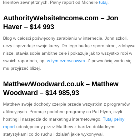
klientów zewnętrznych. Pełny raport od Michelle
tutaj
.
AuthorityWebsiteIncome.com – Jon
Haver – $14 993
Blog w całości poświęcony zarabianiu w internecie. John szkoli,
uczy i sprzedaje swoje kursy. Do tego buduje sporo stron, zdobywa
nisze, stawia sobie ambitne cele i pokazuje jak to wszystko robi w
swoich raportach, np.
w tym czerwcowym
. Z pewnością warto się
mu przyjrzeć bliżej.
MatthewWoodward.co.uk – Matthew
Woodward – $14 985,93
Matthew swoje dochody czerpie przede wszystkim z programów
afiliacyjnych. Promuje podobne programy co Pat Flynn, czyli
hostingi i narzędzia do marketingu internetowego.
Tutaj pełny
raport
udostępniony przez Matthew z bardzo dokładnymi
statystykami co do ruchu i działań jakie wykonywał.