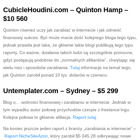
CubicleHoudini.com – Quinton Hamp –
$10 560
Quinton również uczy jak zarabiać w internecie i jak odnieść
finansowy sukces. Być może macie dość kolejnego bloga tego typu,
jednak prawda jest taka, że głównie takie blogi publikują tego typu
raporty. Co ważne, działania takich ludzi są szczególnie pomocne,
gdyż postępują podobnie do „normalnych afiliantów”, chwytając się
wielu nisz i sposobów zarabiania.
Tutaj
informacje na temat tego,
jak Quinton zarobił ponad 10 tys. dolarów w czerwcu.
Untemplater.com – Sydney – $5 299
Blog o… wolności finansowej i zarabianiu w internecie. Jednak w
tym wypadku autor połowę przychodów czerpie z freelance’ingu.
Kolejna połowa to głównie afiliacja.
Raport tutaj
.
Na koniec jeszcze jeden raport z branży „zarabiania w internecie” –
Raport NicheSiteAzon
, który zarobił $5 045,28 odkrywając nowe