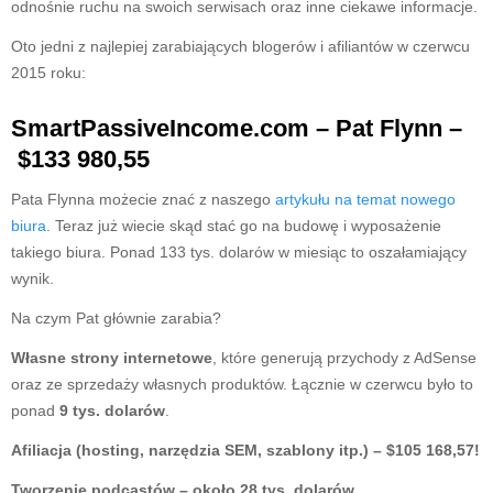
odnośnie ruchu na swoich serwisach oraz inne ciekawe informacje.
Oto jedni z najlepiej zarabiających blogerów i afiliantów w czerwcu
2015 roku:
SmartPassiveIncome.com – Pat Flynn –
$133 980,55
Pata Flynna możecie znać z naszego
artykułu na temat nowego
biura
. Teraz już wiecie skąd stać go na budowę i wyposażenie
takiego biura. Ponad 133 tys. dolarów w miesiąc to oszałamiający
wynik.
Na czym Pat głównie zarabia?
Własne strony internetowe
, które generują przychody z AdSense
oraz ze sprzedaży własnych produktów. Łącznie w czerwcu było to
ponad
9 tys. dolarów
.
Afiliacja (hosting, narzędzia SEM, szablony itp.) – $105 168,57!
Tworzenie podcastów – około 28 tys. dolarów.