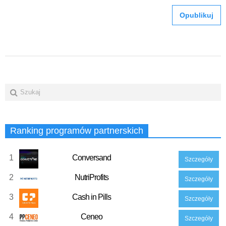
Ranking programów partnerskich
1
Conversand
Szczegóły
2
NutriProfits
Szczegóły
3
Cash in Pills
Szczegóły
4
Ceneo
Szczegóły