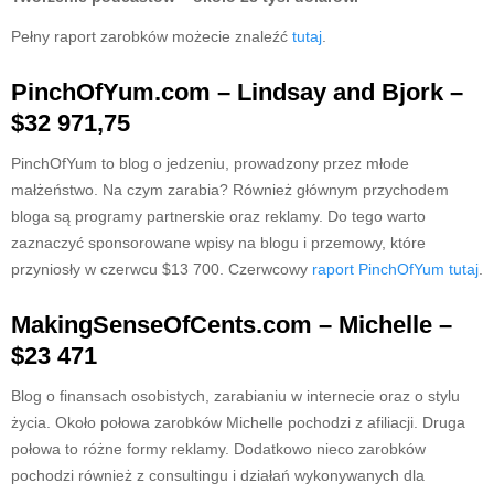
Pełny raport zarobków możecie znaleźć
tutaj
.
PinchOfYum.com – Lindsay and Bjork –
$32 971,75
PinchOfYum to blog o jedzeniu, prowadzony przez młode
małżeństwo. Na czym zarabia? Również głównym przychodem
bloga są programy partnerskie oraz reklamy. Do tego warto
zaznaczyć sponsorowane wpisy na blogu i przemowy, które
przyniosły w czerwcu $13 700. Czerwcowy
raport PinchOfYum tutaj
.
MakingSenseOfCents.com – Michelle –
$23 471
Blog o finansach osobistych, zarabianiu w internecie oraz o stylu
życia. Około połowa zarobków Michelle pochodzi z afiliacji. Druga
połowa to różne formy reklamy. Dodatkowo nieco zarobków
pochodzi również z consultingu i działań wykonywanych dla