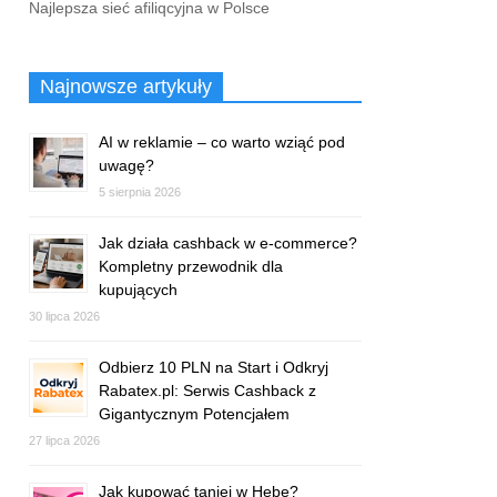
Najlepsza sieć afiliqcyjna w Polsce
Najnowsze artykuły
AI w reklamie – co warto wziąć pod
uwagę?
5 sierpnia 2026
Jak działa cashback w e-commerce?
Kompletny przewodnik dla
kupujących
30 lipca 2026
Odbierz 10 PLN na Start i Odkryj
Rabatex.pl: Serwis Cashback z
Gigantycznym Potencjałem
27 lipca 2026
Jak kupować taniej w Hebe?