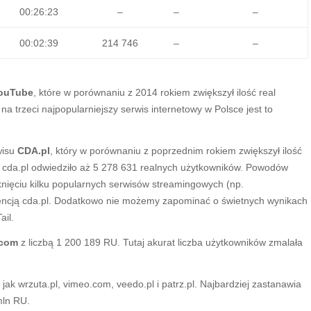
00:26:23
–
–
–
00:02:39
214 746
–
–
ouTube
, które w porównaniu z 2014 rokiem zwiększył ilość real
a trzeci najpopularniejszy serwis internetowy w Polsce jest to
wisu
CDA.pl
, który w porównaniu z poprzednim rokiem zwiększył ilość
 cda.pl odwiedziło aż 5 278 631 realnych użytkowników. Powodów
ięciu kilku popularnych serwisów streamingowych (np.
urencją cda.pl. Dodatkowo nie możemy zapominać o świetnych wynikach
ail.
.com
z liczbą 1 200 189 RU. Tutaj akurat liczba użytkowników zmalała
 jak wrzuta.pl, vimeo.com, veedo.pl i patrz.pl. Najbardziej zastanawia
 mln RU.