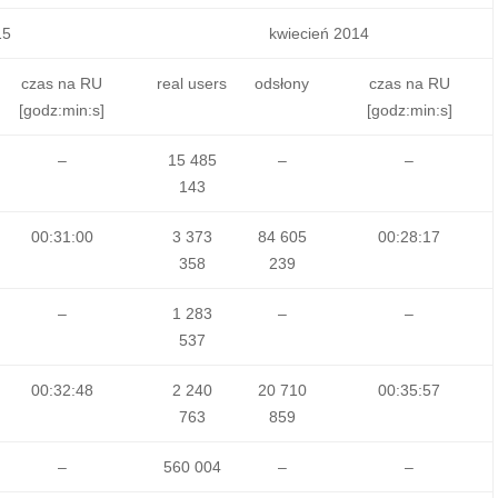
15
kwiecień 2014
czas na RU
real users
odsłony
czas na RU
[godz:min:s]
[godz:min:s]
–
15 485
–
–
143
00:31:00
3 373
84 605
00:28:17
358
239
–
1 283
–
–
537
00:32:48
2 240
20 710
00:35:57
763
859
–
560 004
–
–