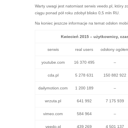
Warty uwagi jest natomiast serwis veedo.pl, który
ciągu ponad pół roku zdobył blisko 0,5 mln RU.
Na koniec jeszcze informacje na temat odsłon mob
Kwiecień 2015 – użytkownicy, cza
serwis
real users
odsłony ogółe
youtube.com
16 370 495
–
cda.pl
5 278 631
150 882 922
dailymotion.com
1 200 189
–
wrzuta.pl
641 992
7 175 939
vimeo.com
584 964
–
veedo.pl
439 269
4 501 137