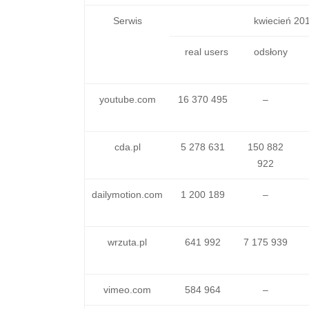
Serwis
kwiecień 20
real users
odsłony
youtube.com
16 370 495
–
cda.pl
5 278 631
150 882
922
dailymotion.com
1 200 189
–
wrzuta.pl
641 992
7 175 939
vimeo.com
584 964
–