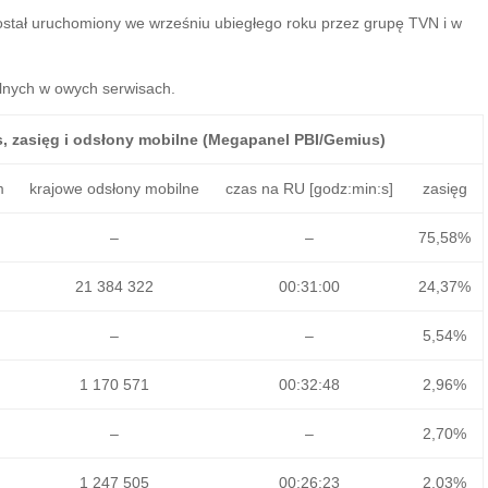
 został uruchomiony we wrześniu ubiegłego roku przez grupę TVN i w
ilnych w owych serwisach.
s, zasięg i odsłony mobilne (Megapanel PBI/Gemius)
m
krajowe odsłony mobilne
czas na RU [godz:min:s]
zasięg
–
–
75,58%
21 384 322
00:31:00
24,37%
–
–
5,54%
1 170 571
00:32:48
2,96%
–
–
2,70%
1 247 505
00:26:23
2,03%