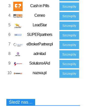
3
Cash in Pills
Szczegóły
4
Ceneo
Szczegóły
5
LeadStar
Szczegóły
6
SUPERpartners
Szczegóły
7
eBrokerPartner.pl
Szczegóły
8
admitad
Szczegóły
9
Solutions4Ad
Szczegóły
10
nazwa.pl
Szczegóły
Śledź nas…