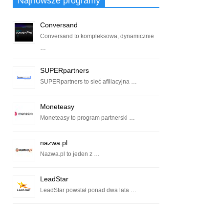
Najnowsze programy
Conversand
Conversand to kompleksowa, dynamicznie
…
SUPERpartners
SUPERpartners to sieć afiliacyjna …
Moneteasy
Moneteasy to program partnerski …
nazwa.pl
Nazwa.pl to jeden z …
LeadStar
LeadStar powstał ponad dwa lata …