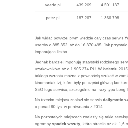
veedo.pl
439 269
4 501 137
patrz.pl
187 267
1 366 798
Jak widać powyżej prym wiedzie cały czas serwis
Y
userów o 885 352, aż do 16 370 495. Jak przystało n
imponująca liczba.
Jednak bardziej imponują statystyki rodzimego ser
użytkowników, aż o 1 905 274 RU. W kwietniu 2015
takiego wzrostu można z pewnością szukać w zamkn
kinomaniak.tv), które były po części główną konk
SEO tego serwisu, szczególnie na frazy typu Long T
Na trzecim miejscu znalazł się serwis
dailymotion
o ponad 80 tys. w porównaniu z 2014.
Na pozostałych miejscach znalazły się takie serwisy
ogromny
spadek wrzuty
, która straciła aż ok. 1,6