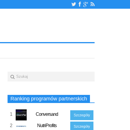
Ranking programów partnerskich
1
Conversand
Szczegóły
2
NutriProfits
Szczegóły