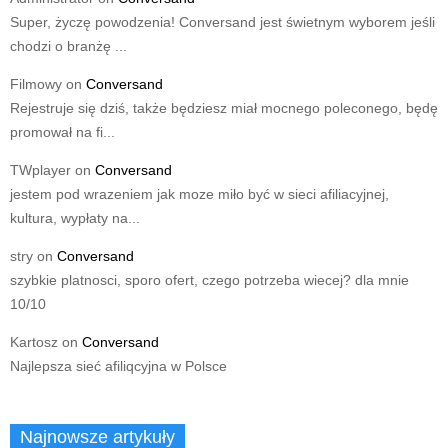
Super, życzę powodzenia! Conversand jest świetnym wyborem jeśli
chodzi o branżę ...
Filmowy
on
Conversand
Rejestruje się dziś, także będziesz miał mocnego poleconego, będę
promował na fi...
TWplayer
on
Conversand
jestem pod wrazeniem jak moze miło być w sieci afiliacyjnej,
kultura, wypłaty na...
stry
on
Conversand
szybkie platnosci, sporo ofert, czego potrzeba wiecej? dla mnie
10/10
Kartosz
on
Conversand
Najlepsza sieć afiliqcyjna w Polsce
Najnowsze artykuły