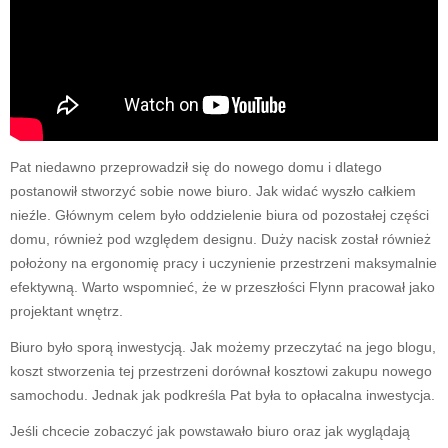
Pat niedawno przeprowadził się do nowego domu i dlatego
postanowił stworzyć sobie nowe biuro. Jak widać wyszło całkiem
nieźle. Głównym celem było oddzielenie biura od pozostałej części
domu, również pod względem designu. Duży nacisk został również
położony na ergonomię pracy i uczynienie przestrzeni maksymalnie
efektywną. Warto wspomnieć, że w przeszłości Flynn pracował jako
projektant wnętrz.
Biuro było sporą inwestycją. Jak możemy przeczytać na jego blogu,
koszt stworzenia tej przestrzeni dorównał kosztowi zakupu nowego
samochodu. Jednak jak podkreśla Pat była to opłacalna
inwestycja
.
Jeśli chcecie zobaczyć jak powstawało biuro oraz jak wyglądają