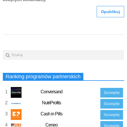
Ranking programów partnerskich
1
Conversand
Szczegóły
2
NutriProfits
Szczegóły
3
Cash in Pills
Szczegóły
4
Ceneo
Szczegóły