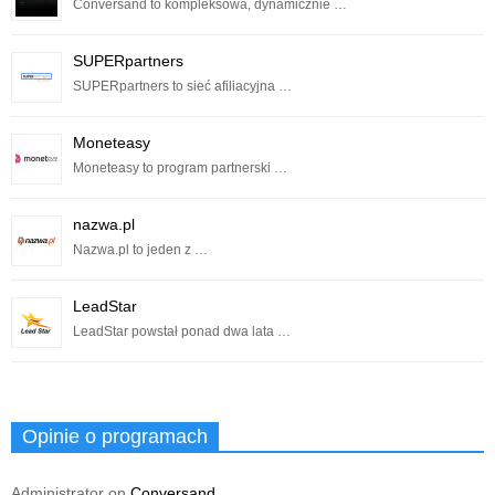
Conversand to kompleksowa, dynamicznie …
SUPERpartners
SUPERpartners to sieć afiliacyjna …
Moneteasy
Moneteasy to program partnerski …
nazwa.pl
Nazwa.pl to jeden z …
LeadStar
LeadStar powstał ponad dwa lata …
Opinie o programach
Administrator
on
Conversand