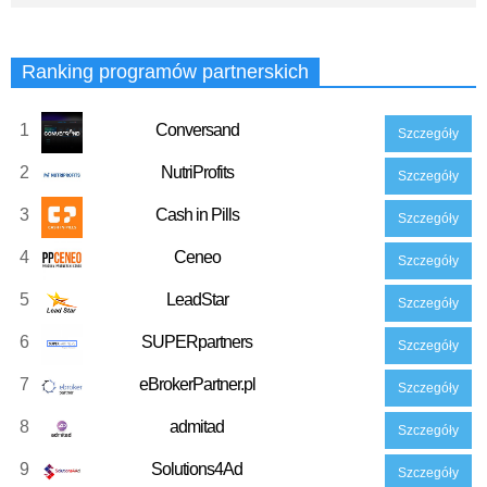
Ranking programów partnerskich
1
Conversand
Szczegóły
2
NutriProfits
Szczegóły
3
Cash in Pills
Szczegóły
4
Ceneo
Szczegóły
5
LeadStar
Szczegóły
6
SUPERpartners
Szczegóły
7
eBrokerPartner.pl
Szczegóły
8
admitad
Szczegóły
9
Solutions4Ad
Szczegóły