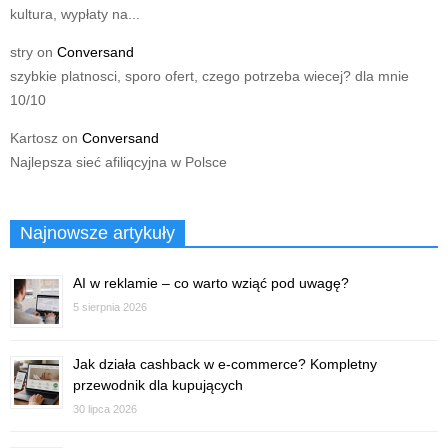
kultura, wypłaty na...
stry
on
Conversand
szybkie platnosci, sporo ofert, czego potrzeba wiecej? dla mnie
10/10
Kartosz
on
Conversand
Najlepsza sieć afiliqcyjna w Polsce
Najnowsze artykuły
AI w reklamie – co warto wziąć pod uwagę?
5 sierpnia 2026
Jak działa cashback w e-commerce? Kompletny
przewodnik dla kupujących
30 lipca 2026