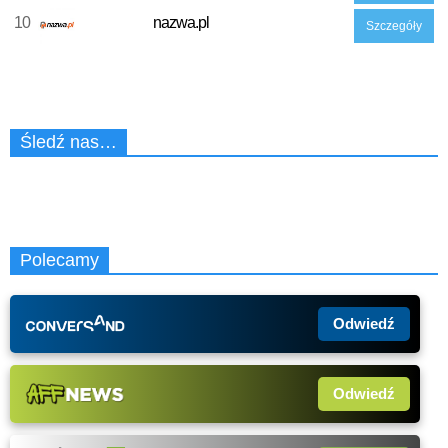
10
nazwa.pl
Szczegóły
Śledź nas…
Polecamy
Odwiedź
Odwiedź