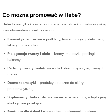
Co można promować w Hebe?
Hebe to nie tylko klasyczna drogeria, ale także kompleksowy sklep
z asortymentem z wielu kategorii:
Kosmetyki kolorowe
– podkłady, tusze do rzęs, palety cieni,
lakiery do paznokci.
Pielęgnacja twarzy i ciała
– kremy, maseczki, peelingi,
balsamy.
Perfumy i wody toaletowe
– dla kobiet i mężczyzn, znanych
marek.
Dermokosmetyki
– produkty apteczne do skóry
problematycznej.
Suplementy diety i zdrowa żywność
– witaminy, adaptogeny,
ekologiczne przekąski.
Produkty dla dzieci i niemowląt
– pielęgnacja, higiena,