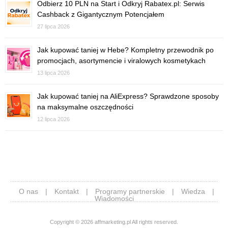
Odbierz 10 PLN na Start i Odkryj Rabatex.pl: Serwis
Cashback z Gigantycznym Potencjałem
27 lipca 2026
Jak kupować taniej w Hebe? Kompletny przewodnik po
promocjach, asortymencie i viralowych kosmetykach
13 lipca 2026
Jak kupować taniej na AliExpress? Sprawdzone sposoby
na maksymalne oszczędności
12 lipca 2026
O nas
|
Kontakt
|
Programy partnerskie
|
Wiedza
|
Wiadomości
Copyright © 2026 affmarketing.pl All rights reserved.