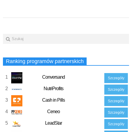
Ranking programów partnerskich
1
Conversand
Szczegóły
2
NutriProfits
Szczegóły
3
Cash in Pills
Szczegóły
4
Ceneo
Szczegóły
5
LeadStar
Szczegóły