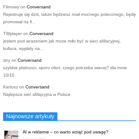
Filmowy
on
Conversand
Rejestruje się dziś, także będziesz miał mocnego poleconego, będę
promował na fi...
TWplayer
on
Conversand
jestem pod wrazeniem jak moze miło być w sieci afiliacyjnej,
kultura, wypłaty na...
stry
on
Conversand
szybkie platnosci, sporo ofert, czego potrzeba wiecej? dla mnie
10/10
Kartosz
on
Conversand
Najlepsza sieć afiliqcyjna w Polsce
Najnowsze artykuły
AI w reklamie – co warto wziąć pod uwagę?