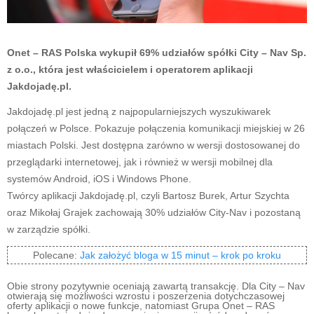
Onet – RAS Polska wykupił 69% udziałów spółki City – Nav Sp.
z o.o., która jest właścicielem i operatorem aplikacji
Jakdojadę.pl.
Jakdojadę.pl jest jedną z najpopularniejszych wyszukiwarek
połączeń w Polsce. Pokazuje połączenia komunikacji miejskiej w 26
miastach Polski. Jest dostępna zarówno w wersji dostosowanej do
przeglądarki internetowej, jak i również w wersji mobilnej dla
systemów Android, iOS i Windows Phone.
Twórcy aplikacji Jakdojadę.pl, czyli Bartosz Burek, Artur Szychta
oraz Mikołaj Grajek zachowają 30% udziałów City-Nav i pozostaną
w zarządzie spółki.
Polecane:
Jak założyć bloga w 15 minut – krok po kroku
Obie strony pozytywnie oceniają zawartą transakcję. Dla City – Nav
otwierają się możliwości wzrostu i poszerzenia dotychczasowej
oferty aplikacji o nowe funkcje, natomiast Grupa Onet – RAS