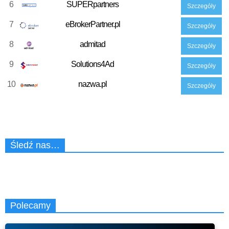
6
SUPERpartners
Szczegóły
7
eBrokerPartner.pl
Szczegóły
8
admitad
Szczegóły
9
Solutions4Ad
Szczegóły
10
nazwa.pl
Szczegóły
Śledź nas…
Polecamy