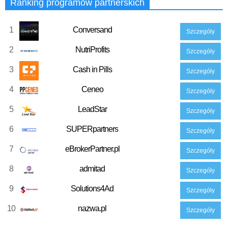
Ranking programów partnerskich
1
Conversand
Szczegóły
2
NutriProfits
Szczegóły
3
Cash in Pills
Szczegóły
4
Ceneo
Szczegóły
5
LeadStar
Szczegóły
6
SUPERpartners
Szczegóły
7
eBrokerPartner.pl
Szczegóły
8
admitad
Szczegóły
9
Solutions4Ad
Szczegóły
10
nazwa.pl
Szczegóły