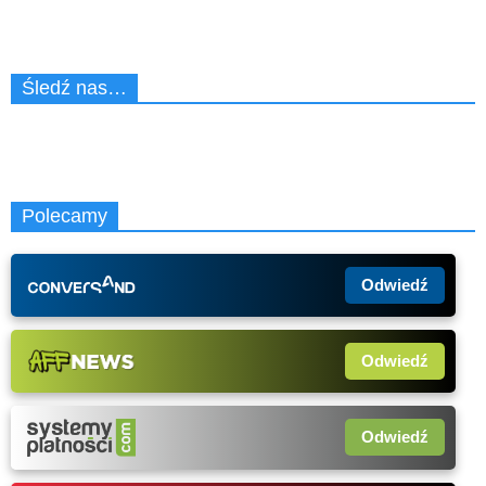
Śledź nas…
Polecamy
Odwiedź
Odwiedź
Odwiedź