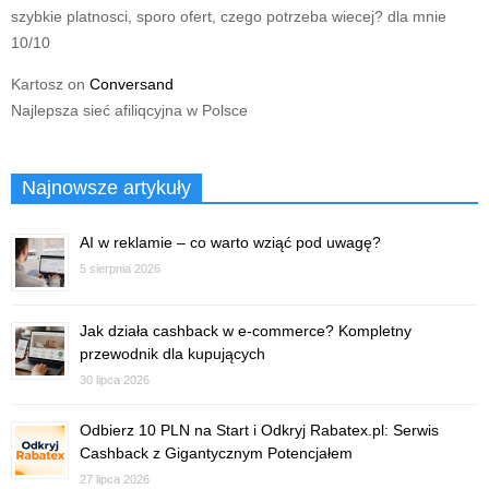
szybkie platnosci, sporo ofert, czego potrzeba wiecej? dla mnie
10/10
Kartosz
on
Conversand
Najlepsza sieć afiliqcyjna w Polsce
Najnowsze artykuły
AI w reklamie – co warto wziąć pod uwagę?
5 sierpnia 2026
Jak działa cashback w e-commerce? Kompletny
przewodnik dla kupujących
30 lipca 2026
Odbierz 10 PLN na Start i Odkryj Rabatex.pl: Serwis
Cashback z Gigantycznym Potencjałem
27 lipca 2026