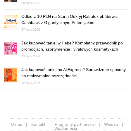
30 lipca 2026
Odbierz 10 PLN na Start i Odkryj Rabatex.pl: Serwis
Cashback z Gigantycznym Potencjałem
27 lipca 2026
Jak kupować taniej w Hebe? Kompletny przewodnik po
promocjach, asortymencie i viralowych kosmetykach
13 lipca 2026
Jak kupować taniej na AliExpress? Sprawdzone sposoby
na maksymalne oszczędności
12 lipca 2026
O nas
|
Kontakt
|
Programy partnerskie
|
Wiedza
|
Wiadomości