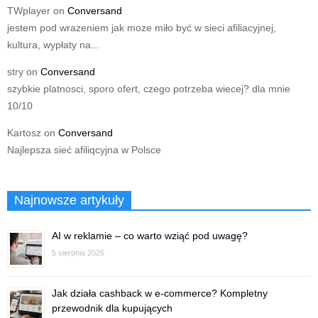
TWplayer
on
Conversand
jestem pod wrazeniem jak moze miło być w sieci afiliacyjnej,
kultura, wypłaty na...
stry
on
Conversand
szybkie platnosci, sporo ofert, czego potrzeba wiecej? dla mnie
10/10
Kartosz
on
Conversand
Najlepsza sieć afiliqcyjna w Polsce
Najnowsze artykuły
AI w reklamie – co warto wziąć pod uwagę?
5 sierpnia 2026
Jak działa cashback w e-commerce? Kompletny
przewodnik dla kupujących