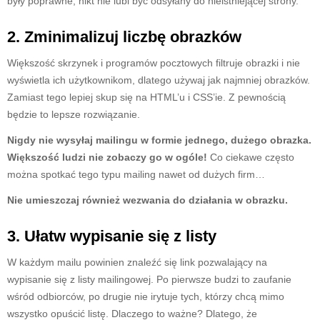
były poprawne, nikt nie lubi być odsyłany do nieistniejącej strony.
2. Zminimalizuj liczbę obrazków
Większość skrzynek i programów pocztowych filtruje obrazki i nie
wyświetla ich użytkownikom, dlatego używaj jak najmniej obrazków.
Zamiast tego lepiej skup się na HTML’u i CSS’ie. Z pewnością
będzie to lepsze rozwiązanie.
Nigdy nie wysyłaj mailingu w formie jednego, dużego obrazka.
Większość ludzi nie zobaczy go w ogóle!
Co ciekawe często
można spotkać tego typu mailing nawet od dużych firm…
Nie umieszczaj również wezwania do działania w obrazku.
3. Ułatw wypisanie się z listy
W każdym mailu powinien znaleźć się link pozwalający na
wypisanie się z listy mailingowej. Po pierwsze budzi to zaufanie
wśród odbiorców, po drugie nie irytuje tych, którzy chcą mimo
wszystko opuścić listę. Dlaczego to ważne? Dlatego, że