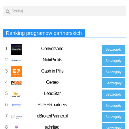
Ranking programów partnerskich
1
Conversand
Szczegóły
2
NutriProfits
Szczegóły
3
Cash in Pills
Szczegóły
4
Ceneo
Szczegóły
5
LeadStar
Szczegóły
6
SUPERpartners
Szczegóły
7
eBrokerPartner.pl
Szczegóły
8
admitad
Szczegóły