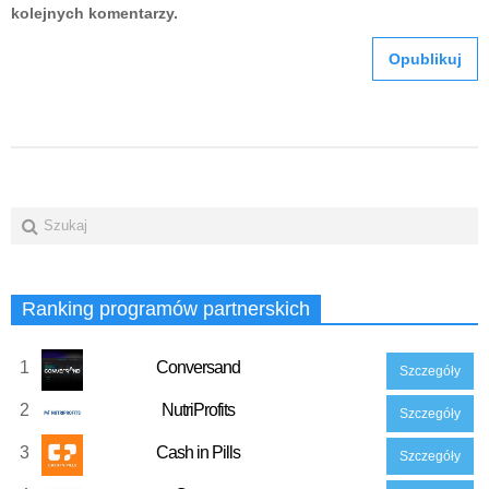
kolejnych komentarzy.
Ranking programów partnerskich
1
Conversand
Szczegóły
2
NutriProfits
Szczegóły
3
Cash in Pills
Szczegóły