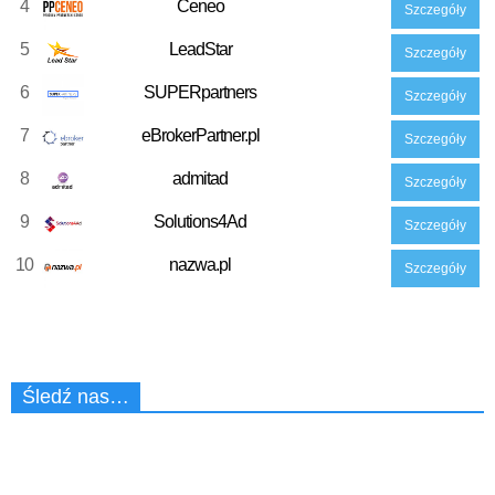
4
Ceneo
Szczegóły
5
LeadStar
Szczegóły
6
SUPERpartners
Szczegóły
7
eBrokerPartner.pl
Szczegóły
8
admitad
Szczegóły
9
Solutions4Ad
Szczegóły
10
nazwa.pl
Szczegóły
Śledź nas…