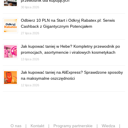
przewodnik dla kupujących
30 lipca 2026
Odbierz 10 PLN na Start i Odkryj Rabatex.pl: Serwis
Cashback z Gigantycznym Potencjałem
27 lipca 2026
Jak kupować taniej w Hebe? Kompletny przewodnik po
promocjach, asortymencie i viralowych kosmetykach
13 lipca 2026
Jak kupować taniej na AliExpress? Sprawdzone sposoby
na maksymalne oszczędności
12 lipca 2026
O nas
|
Kontakt
|
Programy partnerskie
|
Wiedza
|