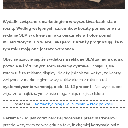
Wydatki związane z marketingiem w wyszukiwarkach stale
rosną. Według wstępnych szacunków koszty poniesione na
reklamę SEM w ubiegłym roku osiągnęły w Polce ponad
miliard złotych. Co więcej, eksperci z branży prognozują, że w
tym roku mają one jeszcze wzrosnąć.
Obecnie szacuje się, że
wydatki na reklamę SEM zajmują drugą
pozycję wśród innych form reklamy cyfrowej
. Znajdują się
zatem tuż za reklamą display. Należy jednak zauważyć, że koszty
związane z marketingiem w wyszukiwarkach z roku na rok
systematycznie wzrastają o ok. 11-12 procent
. Nie wykluczone
więc, że w najbliższym czasie mogą zająć miejsce lidera.
Polecane:
Jak założyć bloga w 15 minut – krok po kroku
Reklama SEM jest coraz bardziej doceniana przez marketerów
przede wszystkim ze względu na fakt, iż chętniej korzystają oni z