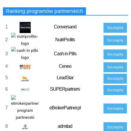
Ranking programów partnerskich
1
Conversand
Szczegóły
2
NutriProfits
Szczegóły
3
Cash in Pills
Szczegóły
4
Ceneo
Szczegóły
5
LeadStar
Szczegóły
6
SUPERpartners
Szczegóły
7
eBrokerPartner.pl
Szczegóły
8
admitad
Szczegóły