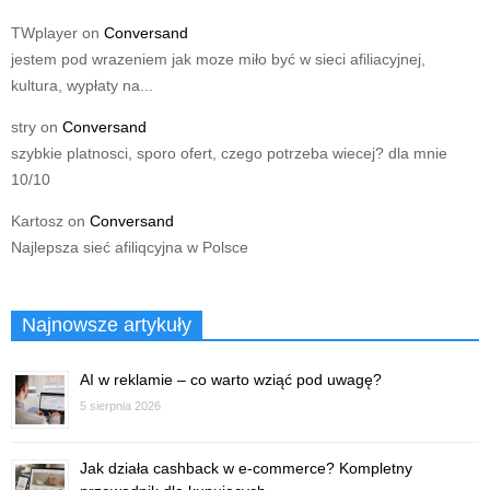
TWplayer
on
Conversand
jestem pod wrazeniem jak moze miło być w sieci afiliacyjnej,
kultura, wypłaty na...
stry
on
Conversand
szybkie platnosci, sporo ofert, czego potrzeba wiecej? dla mnie
10/10
Kartosz
on
Conversand
Najlepsza sieć afiliqcyjna w Polsce
Najnowsze artykuły
AI w reklamie – co warto wziąć pod uwagę?
5 sierpnia 2026
Jak działa cashback w e-commerce? Kompletny