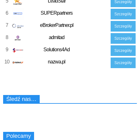
5
LeadStar
Szczegóły
6
SUPERpartners
Szczegóły
7
eBrokerPartner.pl
Szczegóły
8
admitad
Szczegóły
9
Solutions4Ad
Szczegóły
10
nazwa.pl
Szczegóły
Śledź nas…
Polecamy