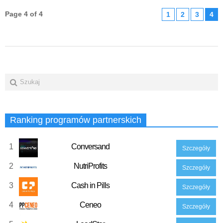
Page 4 of 4
1
2
3
4
Ranking programów partnerskich
1
Conversand
Szczegóły
2
NutriProfits
Szczegóły
3
Cash in Pills
Szczegóły
4
Ceneo
Szczegóły