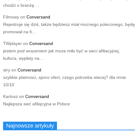
chodzi o branżę ...
Filmowy
on
Conversand
Rejestruje się dziś, także będziesz miał mocnego poleconego, będę
promował na fi...
TWplayer
on
Conversand
jestem pod wrazeniem jak moze miło być w sieci afiliacyjnej,
kultura, wypłaty na...
stry
on
Conversand
szybkie platnosci, sporo ofert, czego potrzeba wiecej? dla mnie
10/10
Kartosz
on
Conversand
Najlepsza sieć afiliqcyjna w Polsce
Najnowsze artykuły