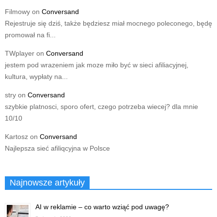
Filmowy
on
Conversand
Rejestruje się dziś, także będziesz miał mocnego poleconego, będę
promował na fi...
TWplayer
on
Conversand
jestem pod wrazeniem jak moze miło być w sieci afiliacyjnej,
kultura, wypłaty na...
stry
on
Conversand
szybkie platnosci, sporo ofert, czego potrzeba wiecej? dla mnie
10/10
Kartosz
on
Conversand
Najlepsza sieć afiliqcyjna w Polsce
Najnowsze artykuły
AI w reklamie – co warto wziąć pod uwagę?