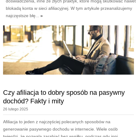
doświadczenia, inne ze złych praktyk, które mogą skutkować nawet
blokadą konta w sieci afiliacyjnej. W tym artykule przeanalizujemy
najczęstsze błę...
»
Czy afiliacja to dobry sposób na pasywny
dochód? Fakty i mity
26 lutego 2025
Afiliacja to jeden z najczęściej polecanych sposobów na
generowanie pasywnego dochodu w internecie. Wiele osób
twierdzi, że pozwala zarabiać bez wysiłku, podczas gdy inni