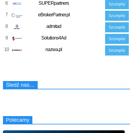
6
SUPERpartners
Szczegóły
7
eBrokerPartner.pl
Szczegóły
8
admitad
Szczegóły
9
Solutions4Ad
Szczegóły
10
nazwa.pl
Szczegóły
Śledź nas…
Polecamy