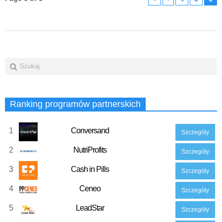
Ranking programów partnerskich
1
Conversand
Szczegóły
2
NutriProfits
Szczegóły
3
Cash in Pills
Szczegóły
4
Ceneo
Szczegóły
5
LeadStar
Szczegóły