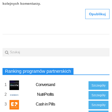
kolejnych komentarzy.
Ranking programów partnerskich
1
Conversand
Szczegóły
2
NutriProfits
Szczegóły
3
Cash in Pills
Szczegóły