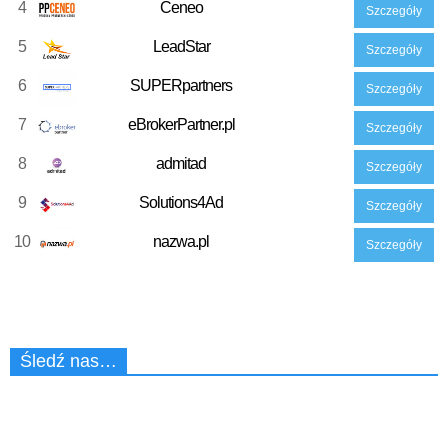
4
Ceneo
Szczegóły
5
LeadStar
Szczegóły
6
SUPERpartners
Szczegóły
7
eBrokerPartner.pl
Szczegóły
8
admitad
Szczegóły
9
Solutions4Ad
Szczegóły
10
nazwa.pl
Szczegóły
Śledź nas…