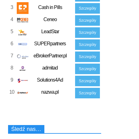
3
Cash in Pills
Szczegóły
4
Ceneo
Szczegóły
5
LeadStar
Szczegóły
6
SUPERpartners
Szczegóły
7
eBrokerPartner.pl
Szczegóły
8
admitad
Szczegóły
9
Solutions4Ad
Szczegóły
10
nazwa.pl
Szczegóły
Śledź nas…