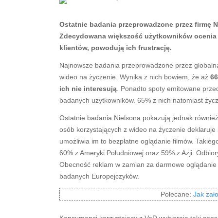
Ostatnie badania przeprowadzone przez firmę N
Zdecydowana większość użytkowników ocenia j
klientów, powodują ich frustrację.
Najnowsze badania przeprowadzone przez globalną 
wideo na życzenie. Wynika z nich bowiem, że aż
66
ich nie interesują
. Ponadto spoty emitowane przed 
badanych użytkowników. 65% z nich natomiast życzy
Ostatnie badania Nielsona pokazują jednak również
osób korzystających z wideo na życzenie deklaruje
umożliwia im to bezpłatne oglądanie filmów. Takieg
60% z Ameryki Południowej oraz 59% z Azji. Odbior
Obecność reklam w zamian za darmowe oglądanie f
badanych Europejczyków.
Polecane:
Jak zał