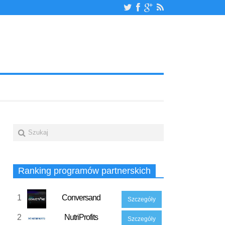
Ranking programów partnerskich
1
Conversand
Szczegóły
2
NutriProfits
Szczegóły