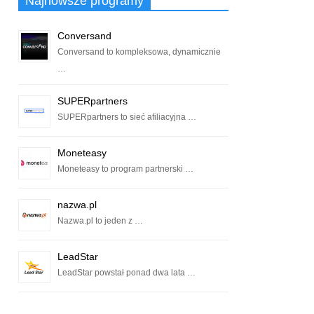
Najnowsze programy
Conversand
Conversand to kompleksowa, dynamicznie
…
SUPERpartners
SUPERpartners to sieć afiliacyjna …
Moneteasy
Moneteasy to program partnerski …
nazwa.pl
Nazwa.pl to jeden z …
LeadStar
LeadStar powstał ponad dwa lata …