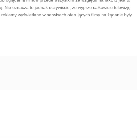
b oglądania filmów przede wszystkim ze względu na fakt, iż jest to
nej. Nie oznacza to jednak oczywiście, że wyprze całkowicie telewizję
y reklamy wyświetlane w serwisach oferujących filmy na żądanie były