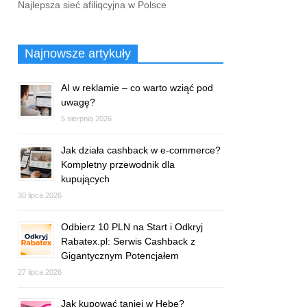
Najlepsza sieć afiliqcyjna w Polsce
Najnowsze artykuły
AI w reklamie – co warto wziąć pod
uwagę?
5 sierpnia 2026
Jak działa cashback w e-commerce?
Kompletny przewodnik dla
kupujących
30 lipca 2026
Odbierz 10 PLN na Start i Odkryj
Rabatex.pl: Serwis Cashback z
Gigantycznym Potencjałem
27 lipca 2026
Jak kupować taniej w Hebe?