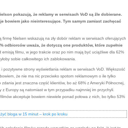
ielson pokazują, że reklamy w serwisach VoD są źle dobierane.
e bowiem jako nieinteresujące. Tym samym zamiast zachęcać
firmę Nielsen wskazują na zły dobór reklam w serwisach oferujących
% odbiorców uważa, że dotyczą one produktów, które zupełnie
emisją filmu, w jego trakcie oraz po nim mają być uciążliwe dla 62%
łoby sobie całkowitego ich zablokowania.
 i pozytywne strony wyświetlania reklam w serwisach VoD. Większość
 bowiem, że nie ma nic przeciwko spotom reklamowym o ile tylko
o zdania jest znaczna część klientów, bo aż 68% z Ameryki Północnej,
y z Europy są natomiast w tym przypadku najmniej im przychyli.
ilmów akceptuje bowiem niewiele ponad połowa z nich, bo tylko 53%
ożyć bloga w 15 minut – krok po kroku