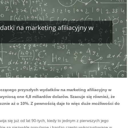
czącego przyszłych wydatków na marketing afiliacyjny w
yniosą one 4,8 miliardów dolarów. Szacuje się również, że
ocznie aż o 10%. Z pewnością daje to więc duże możliwości do
ja się już od lat 90-tych, kiedy to jednym z pierwszych jego
kie są niezwykle popularne i bardzo często wykorzystywane w