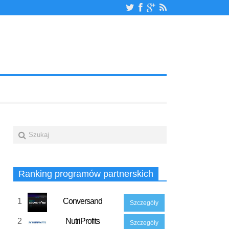
Ranking programów partnerskich
1
Conversand
Szczegóły
2
NutriProfits
Szczegóły