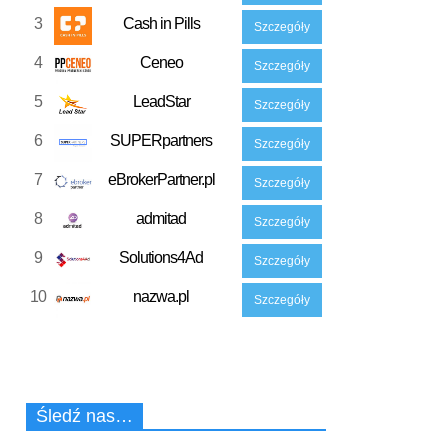
3
Cash in Pills
Szczegóły
4
Ceneo
Szczegóły
5
LeadStar
Szczegóły
6
SUPERpartners
Szczegóły
7
eBrokerPartner.pl
Szczegóły
8
admitad
Szczegóły
9
Solutions4Ad
Szczegóły
10
nazwa.pl
Szczegóły
Śledź nas…