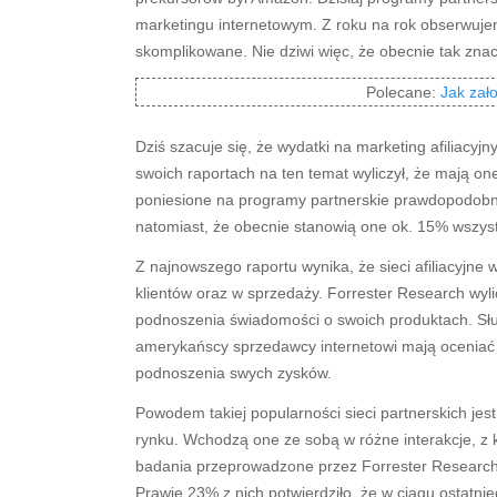
marketingu internetowym. Z roku na rok obserwujemy 
skomplikowane. Nie dziwi więc, że obecnie tak znac
Polecane:
Jak zał
Dziś szacuje się, że wydatki na marketing afiliacy
swoich raportach na ten temat wyliczył, że mają o
poniesione na programy partnerskie prawdopodobnie
natomiast, że obecnie stanowią one ok. 15% wszys
Z najnowszego raportu wynika, że sieci afiliacyjn
klientów oraz w sprzedaży. Forrester Research wyli
podnoszenia świadomości o swoich produktach. Słu
amerykańscy sprzedawcy internetowi mają oceniać m
podnoszenia swych zysków.
Powodem takiej popularności sieci partnerskich jes
rynku. Wchodzą one ze sobą w różne interakcje, z 
badania przeprowadzone przez Forrester Research w
Prawie 23% z nich potwierdziło, że w ciągu ostatn