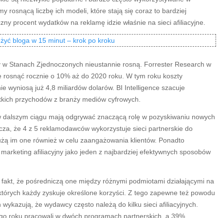
rosnącą liczbę ich modeli, które stają się coraz to bardziej
zny procent wydatków na reklamę idzie właśnie na sieci afiliacyjne.
ożyć bloga w 15 minut – krok po kroku
jny w Stanach Zjednoczonych nieustannie rosną. Forrester Research w
ne rosnąć rocznie o 10% aż do 2020 roku. W tym roku koszty
 wyniosą już 4,8 miliardów dolarów. BI Intelligence szacuje
tkich przychodów z branży mediów cyfrowych.
e w dalszym ciągu mają odgrywać znaczącą rolę w pozyskiwaniu nowych
cza, że 4 z 5 reklamodawców wykorzystuje sieci partnerskie do
żą im one również w celu zaangażowania klientów. Ponadto
arketing afiliacyjny jako jeden z najbardziej efektywnych sposobów
t fakt, że pośredniczą one między różnymi podmiotami działającymi na
których każdy zyskuje określone korzyści. Z tego zapewne też powodu
ykazują, że wydawcy często należą do kilku sieci afiliacyjnych.
iego roku pracowali w dwóch programach partnerskich, a 39%