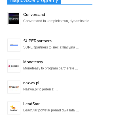
Najnowsze programy
Conversand
Conversand to kompleksowa, dynamicznie
…
SUPERpartners
SUPERpartners to sieć afiliacyjna …
Moneteasy
Moneteasy to program partnerski …
nazwa.pl
Nazwa.pl to jeden z …
LeadStar
LeadStar powstał ponad dwa lata …