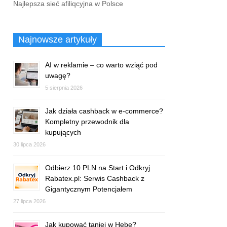
Najlepsza sieć afiliqcyjna w Polsce
Najnowsze artykuły
AI w reklamie – co warto wziąć pod
uwagę?
5 sierpnia 2026
Jak działa cashback w e-commerce?
Kompletny przewodnik dla
kupujących
30 lipca 2026
Odbierz 10 PLN na Start i Odkryj
Rabatex.pl: Serwis Cashback z
Gigantycznym Potencjałem
27 lipca 2026
Jak kupować taniej w Hebe?