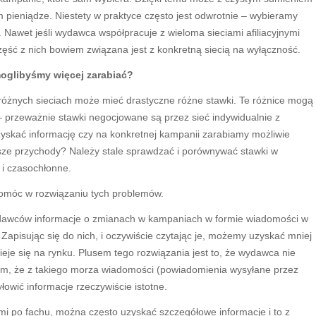
 pieniądze. Niestety w praktyce często jest odwrotnie – wybieramy
 Nawet jeśli wydawca współpracuje z wieloma sieciami afiliacyjnymi
ęść z nich bowiem związana jest z konkretną siecią na wyłączność.
oglibyśmy więcej zarabiać?
óżnych sieciach może mieć drastyczne różne stawki. Te różnice mogą
e – przeważnie stawki negocjowane są przez sieć indywidualnie z
yskać informację czy na konkretnej kampanii zarabiamy możliwie
sze przychody? Należy stale sprawdzać i porównywać stawki w
 i czasochłonne.
pomóc w rozwiązaniu tych problemów.
dawców informacje o zmianach w kampaniach w formie wiadomości w
Zapisując się do nich, i oczywiście czytając je, możemy uzyskać mniej
zieje się na rynku. Plusem tego rozwiązania jest to, że wydawca nie
sem, że z takiego morza wiadomości (powiadomienia wysyłane przez
łowić informacje rzeczywiście istotne.
i po fachu, można często uzyskać szczegółowe informacje i to z