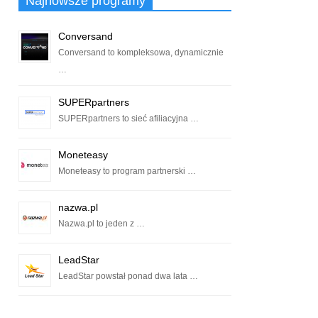
Najnowsze programy
Conversand
Conversand to kompleksowa, dynamicznie
…
SUPERpartners
SUPERpartners to sieć afiliacyjna …
Moneteasy
Moneteasy to program partnerski …
nazwa.pl
Nazwa.pl to jeden z …
LeadStar
LeadStar powstał ponad dwa lata …