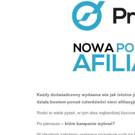
Każdy doświadczony wydawca wie jak istotne jes
działa bowiem ponad czterdzieści sieci afiliacy
Rodzi to wiele pytań, w tym dwa najbardziej klucz
Po pierwsze
– które kampanie wybrać?
W idealnym założeniu wydawca pozyskuje ruch na 