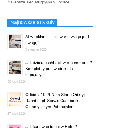
Najlepsza sieć afiliqcyjna w Polsce
Najnowsze artykuły
AI w reklamie – co warto wziąć pod
uwagę?
5 sierpnia 2026
Jak działa cashback w e-commerce?
Kompletny przewodnik dla
kupujących
30 lipca 2026
Odbierz 10 PLN na Start i Odkryj
Rabatex.pl: Serwis Cashback z
Gigantycznym Potencjałem
27 lipca 2026
Jak kupować taniej w Hebe?