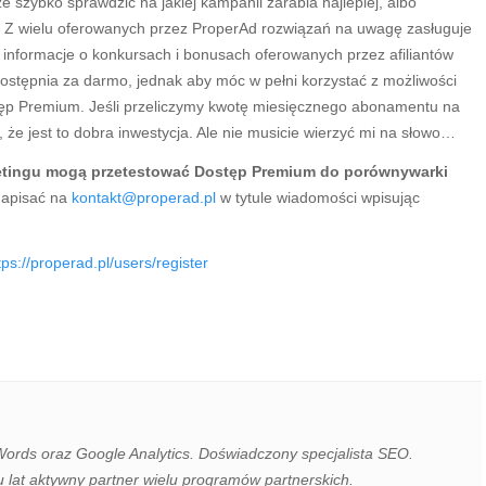
szybko sprawdzić na jakiej kampanii zarabia najlepiej, albo
. Z wielu oferowanych przez ProperAd rozwiązań na uwagę zasługuje
 informacje o konkursach i bonusach oferowanych przez afiliantów
dostępnia za darmo, jednak aby móc w pełni korzystać z możliwości
stęp Premium. Jeśli przeliczymy kwotę miesięcznego abonamentu na
że jest to dobra inwestycja. Ale nie musicie wierzyć mi na słowo…
ketingu mogą przetestować Dostęp Premium do porównywarki
napisać na
kontakt@properad.pl
w tytule wiadomości wpisując
tps://properad.pl/users/register
Words oraz Google Analytics. Doświadczony specjalista SEO.
u lat aktywny partner wielu programów partnerskich.