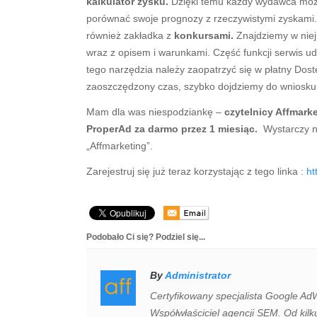
kalkulator zysku.
Dzięki temu każdy wydawca może 
porównać swoje prognozy z rzeczywistymi zyskami
również zakładka z
konkursami.
Znajdziemy w niej
wraz z opisem i warunkami. Część funkcji serwis u
tego narzędzia należy zaopatrzyć się w płatny Do
zaoszczędzony czas, szybko dojdziemy do wniosku, 
Mam dla was niespodziankę –
czytelnicy Affmar
ProperAd za darmo przez 1 miesiąc.
Wystarczy 
„Affmarketing”.
Zarejestruj się już teraz korzystając z tego linka :
ht
Podobało Ci się? Podziel się...
By
Administrator
Certyfikowany specjalista Google Ad
Współwłaściciel agencji SEM. Od kilk