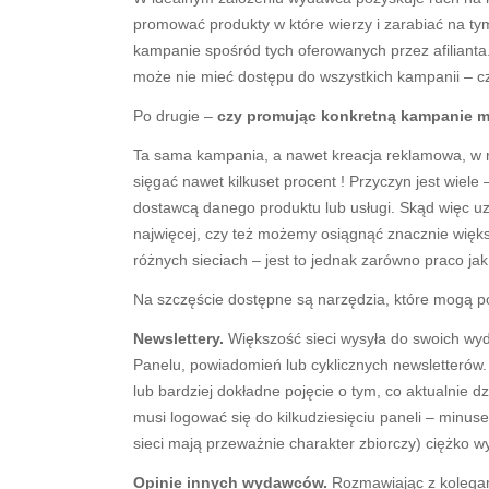
promować produkty w które wierzy i zarabiać na tym
kampanie spośród tych oferowanych przez afilianta.
może nie mieć dostępu do wszystkich kampanii – cz
Po drugie –
czy promując konkretną kampanie m
Ta sama kampania, a nawet kreacja reklamowa, w r
sięgać nawet kilkuset procent ! Przyczyn jest wiel
dostawcą danego produktu lub usługi. Skąd więc uz
najwięcej, czy też możemy osiągnąć znacznie więk
różnych sieciach – jest to jednak zarówno praco jak
Na szczęście dostępne są narzędzia, które mogą 
Newslettery.
Większość sieci wysyła do swoich wy
Panelu, powiadomień lub cyklicznych newsletterów. 
lub bardziej dokładne pojęcie o tym, co aktualnie d
musi logować się do kilkudziesięciu paneli – minu
sieci mają przeważnie charakter zbiorczy) ciężko wy
Opinie innych wydawców.
Rozmawiając z kolegam