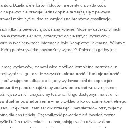
iantów. Działa wiele forów i blogów, a eventy dla wydawców
ęc na pewno nie brakuje, jednak opinie te wiążą się z pewnym
rmacji może być trudne ze względu na branżową rywalizację.
a ich kilka i z pewnością powstaną kolejne. Możemy uzyskać w nich
ię w różnych sieciach, przeczytać opinie innych wydawców,
arte w tych serwisach informacje były
kompletne i aktualne. W innym
 Którą porównywarkę powinniśmy wybrać? Polecenia godny jest
ć pracę wydawców, stanowi więc możliwie kompletne narzędzie, z
rencji wyróżnia go przede wszystkim
aktualność i funkcjonalność.
ą i porównują dane dbając o to, aby wydawca miał dostęp do jak
ampanii
w panelu znajdziemy
zestawienie sieci
wraz z opisem,
ważniejsze z nich znajdziemy też w rankingu dostępnym na stronie
ywidualne powiadomienia
– na przykład tylko odnośnie konkretnego
czeń. Dzięki temu zamiast kilkudziesięciu newsletterów otrzymujemy
otną dla nas treścią. Częstotliwość powiadomień również można
śleli też o rozliczeniach – udostępniają swoim użytkownikom