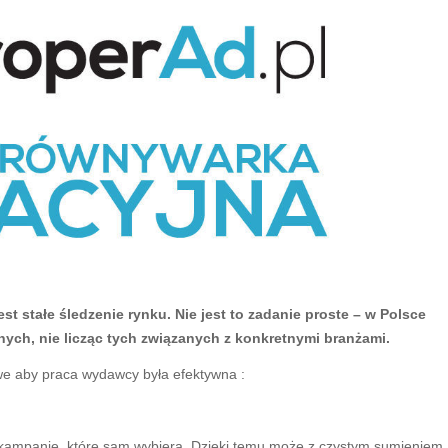
t stałe śledzenie rynku. Nie jest to zadanie proste – w Polsce
jnych, nie licząc tych związanych z konkretnymi branżami.
owe aby praca wydawcy była efektywna :
kampanie, które sam wybiera. Dzięki temu może z czystym sumieniem