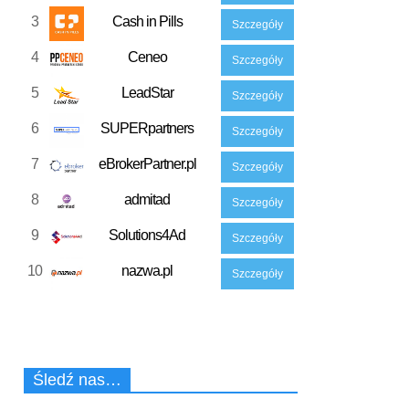
3
Cash in Pills
Szczegóły
4
Ceneo
Szczegóły
5
LeadStar
Szczegóły
6
SUPERpartners
Szczegóły
7
eBrokerPartner.pl
Szczegóły
8
admitad
Szczegóły
9
Solutions4Ad
Szczegóły
10
nazwa.pl
Szczegóły
Śledź nas…