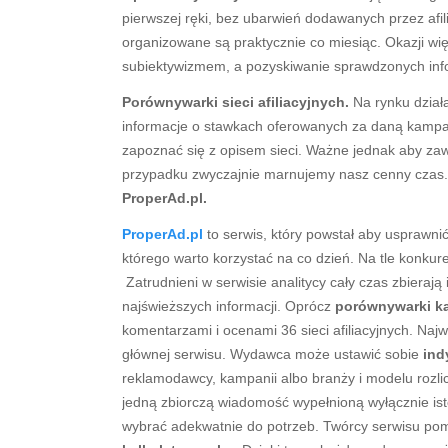
pierwszej ręki, bez ubarwień dodawanych przez afil
organizowane są praktycznie co miesiąc. Okazji wi
subiektywizmem, a pozyskiwanie sprawdzonych info
Porównywarki sieci afiliacyjnych.
Na rynku dział
informacje o stawkach oferowanych za daną kampan
zapoznać się z opisem sieci. Ważne jednak aby zaw
przypadku zwyczajnie marnujemy nasz cenny czas.
ProperAd.pl.
ProperAd.pl
to serwis, który powstał aby usprawni
którego warto korzystać na co dzień. Na tle konku
Zatrudnieni w serwisie analitycy cały czas zbieraj
najświeższych informacji. Oprócz
porównywarki k
komentarzami i ocenami 36 sieci afiliacyjnych. Naj
głównej serwisu. Wydawca może ustawić sobie
ind
reklamodawcy, kampanii albo branży i modelu rozli
jedną zbiorczą wiadomość wypełnioną wyłącznie ist
wybrać adekwatnie do potrzeb. Twórcy serwisu pomy