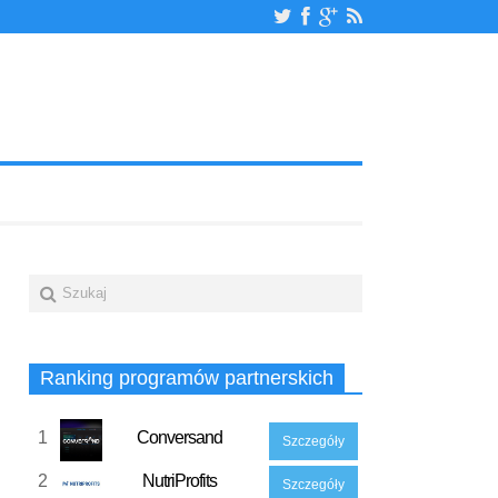
Ranking programów partnerskich
1
Conversand
Szczegóły
2
NutriProfits
Szczegóły