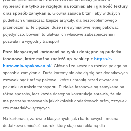
wybierać nie tylko ze względu na rozmiar, ale i grubość tektury
oraz sposób zamykania.
Główna zasada brzmi, aby w dużych
pudełkach umieszczać lżejsze artykuły, dla bezproblemowego
przenoszenia. Te cięższe, duże i niewymiarowe lepiej pakować
pojedynczo, bowiem to ułatwia ich właściwe zabezpieczenie i
pozwala na wygodny transport.
Poza klasycznymi kartonami na rynku dostępne są pudełka
fasonowe, które można znaleźć np. w sklepie
https://e-
hurtownia-opakowan.pl/
.
Główna i zauważalna różnica polega na
sposobie zamykania. Duże kartony nie obejdą się bez dodatkowych
zszywek bądź taśmy pakowej, które uchronią przed otwarciem
pakunku w trakcie transportu. Pudełka fasonowe są zamykane na
różne sposoby, lecz każda dostępna konstrukcja sprawia, że nie
ma potrzeby stosowania jakichkolwiek dodatkowych taśm, zszywek
czy materiałów łączących.
Na kartonach, zarówno klasycznych, jak i kartonowych, można
dodatkowo umieścić nadruk, który staje się reklamą dla