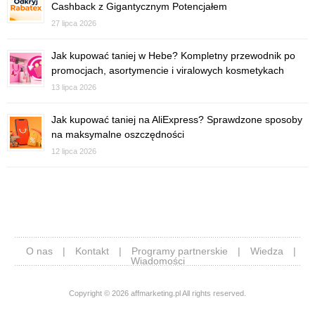
Cashback z Gigantycznym Potencjałem
27 lipca 2026
Jak kupować taniej w Hebe? Kompletny przewodnik po
promocjach, asortymencie i viralowych kosmetykach
13 lipca 2026
Jak kupować taniej na AliExpress? Sprawdzone sposoby
na maksymalne oszczędności
12 lipca 2026
O nas
|
Kontakt
|
Programy partnerskie
|
Wiedza
|
Wiadomości
Copyright © 2026 affmarketing.pl All rights reserved.