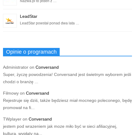
Nazwa.pl to jeden z …
LeadStar
LeadStar powstał ponad dwa lata …
Opinie o programach
Administrator
on
Conversand
Super, życzę powodzenia! Conversand jest świetnym wyborem jeśli
chodzi o branżę ...
Filmowy
on
Conversand
Rejestruje się dziś, także będziesz miał mocnego poleconego, będę
promował na fi...
TWplayer
on
Conversand
jestem pod wrazeniem jak moze miło być w sieci afiliacyjnej,
kultura, wypłaty na...