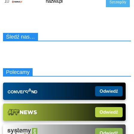
10
nazwa.pl
Szczegóły
Śledź nas…
Polecamy
Odwiedź
Odwiedź
Odwiedź