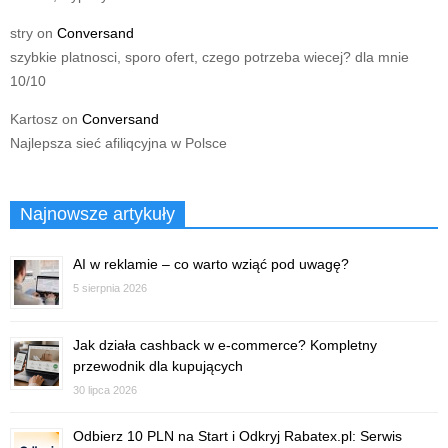
stry
on
Conversand
szybkie platnosci, sporo ofert, czego potrzeba wiecej? dla mnie
10/10
Kartosz
on
Conversand
Najlepsza sieć afiliqcyjna w Polsce
Najnowsze artykuły
AI w reklamie – co warto wziąć pod uwagę?
5 sierpnia 2026
Jak działa cashback w e-commerce? Kompletny
przewodnik dla kupujących
30 lipca 2026
Odbierz 10 PLN na Start i Odkryj Rabatex.pl: Serwis