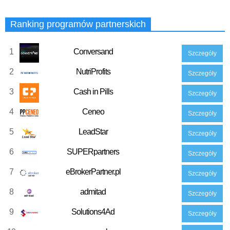
Ranking programów partnerskich
1
Conversand
Szczegóły
2
NutriProfits
Szczegóły
3
Cash in Pills
Szczegóły
4
Ceneo
Szczegóły
5
LeadStar
Szczegóły
6
SUPERpartners
Szczegóły
7
eBrokerPartner.pl
Szczegóły
8
admitad
Szczegóły
9
Solutions4Ad
Szczegóły